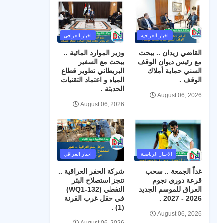
اخبار العراقية
اخبار العراقي
القاضي زيدان .. يبحث
وزير الموارد المائية ..
مع رئيس ديوان الوقف
يبحث مع السفير
السني حماية أملاك
البريطاني تطوير قطاع
الوقف .
المياه و اعتماد التقنيات
الحديثة .
August 06, 2026
August 06, 2026
الاخبار الرياضية
اخبار العراقي
غداً الجمعة .. سحب
شركة الحفر العراقية ..
قرعة دوري نجوم
تنجز استصلاح البئر
العراق للموسم الجديد
النفطي (WQ1-132)
2026 - 2027 .
في حقل غرب القرنة
(1) .
August 06, 2026
August 06, 2026