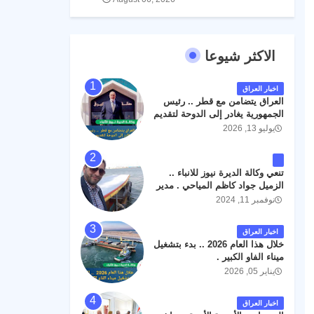
الاكثر شيوعا
اخبار العراق
العراق يتضامن مع قطر .. رئيس
الجمهورية يغادر إلى الدوحة لتقديم
واجب العزاء .
يوليو 13, 2026
تنعي وكالة الديرة نيوز للانباء ..
الزميل جواد كاظم المياحي . مدير
الخطوط الجوية العراقية السابق
نوفمبر 11, 2024
اثر حادث مروري داخل مطار
البصرة الدولي اليوم الاثنين على
اخبار العراق
الطريق المؤدي من البوابة
خلال هذا العام 2026 .. بدء بتشغيل
الرئيسة الى صالة المسافرين .
ميناء الفاو الكبير .
حيث كان سبب الحادث يعود
يناير 05, 2026
لتصادم عجلته مع عجلة نوع كيا بنكو
تابعة لشركة الهلال الماسكة لإعمار
مطار البصرة الدولي . سائلين الله
اخبار العراق
عز وجل ان يتغمد الفقيد بواسع