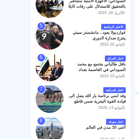
السوداني: الأجهزة الأمنية ستباشر
رحمته ، و انا لله وانا اليه راجعون .
بالتحقيق للاستدلال على رفات كايلا
مولر
أبريل 18, 2024
الاخبار الرياضية
غوارديولا يعود.. مانشستر سيتي
ينتزع صدارة الدوري
مايو 02, 2023
اخبار العراق
بافل طالباني يجتمع مع محمد
السوداني في العاصمة بغداد
مايو 03, 2024
اخبار العراقية
وفد امني برئاسة يار الله يصل الى
قيادة القوة البحرية ضمن قاطع
عمليات البصرة .
يوليو 13, 2026
اخبار منوعة
أغنى 10 مدن في العالم