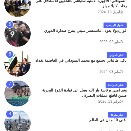
السوداني: الأجهزة الأمنية ستباشر بالتحقيق للاستدلال على
رفات كايلا مولر
أبريل 18, 2024
الاخبار الرياضية
غوارديولا يعود.. مانشستر سيتي ينتزع صدارة الدوري
مايو 02, 2023
اخبار العراق
بافل طالباني يجتمع مع محمد السوداني في العاصمة بغداد
مايو 03, 2024
اخبار العراقية
وفد امني برئاسة يار الله يصل الى قيادة القوة البحرية
ضمن قاطع عمليات البصرة .
يوليو 13, 2026
اخبار منوعة
أغنى 10 مدن في العالم