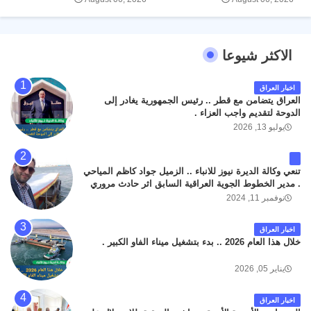
الاكثر شيوعا
اخبار العراق
العراق يتضامن مع قطر .. رئيس الجمهورية يغادر إلى
الدوحة لتقديم واجب العزاء .
يوليو 13, 2026
تنعي وكالة الديرة نيوز للانباء .. الزميل جواد كاظم المياحي
. مدير الخطوط الجوية العراقية السابق اثر حادث مروري
داخل مطار البصرة الدولي اليوم الاثنين على الطريق
نوفمبر 11, 2024
المؤدي من البوابة الرئيسة الى صالة المسافرين . حيث
كان سبب الحادث يعود لتصادم عجلته مع عجلة نوع كيا بنكو
اخبار العراق
تابعة لشركة الهلال الماسكة لإعمار مطار البصرة الدولي .
خلال هذا العام 2026 .. بدء بتشغيل ميناء الفاو الكبير .
سائلين الله عز وجل ان يتغمد الفقيد بواسع رحمته ، و انا
لله وانا اليه راجعون .
يناير 05, 2026
اخبار العراق