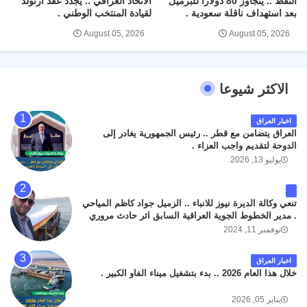
النفط .. يتجاوز 80 دولاراً للبرميل
الاتحاد العراقي .. يجدد عقد آرنولد
بعد استهداف ناقلة سعودية .
لقيادة المنتخب الوطني .
August 05, 2026
August 05, 2026
الاكثر شيوعا
اخبار العراق
العراق يتضامن مع قطر .. رئيس الجمهورية يغادر إلى
الدوحة لتقديم واجب العزاء .
يوليو 13, 2026
تنعي وكالة الديرة نيوز للانباء .. الزميل جواد كاظم المياحي
. مدير الخطوط الجوية العراقية السابق اثر حادث مروري
داخل مطار البصرة الدولي اليوم الاثنين على الطريق
نوفمبر 11, 2024
المؤدي من البوابة الرئيسة الى صالة المسافرين . حيث
كان سبب الحادث يعود لتصادم عجلته مع عجلة نوع كيا بنكو
اخبار العراق
تابعة لشركة الهلال الماسكة لإعمار مطار البصرة الدولي .
خلال هذا العام 2026 .. بدء بتشغيل ميناء الفاو الكبير .
سائلين الله عز وجل ان يتغمد الفقيد بواسع رحمته ، و انا
لله وانا اليه راجعون .
يناير 05, 2026