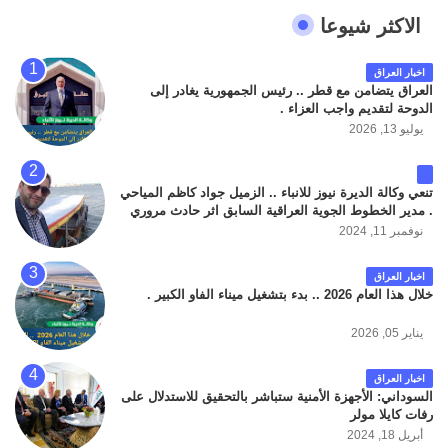
الاكثر شيوعا
اخبار العراق
العراق يتضامن مع قطر .. رئيس الجمهورية يغادر إلى
الدوحة لتقديم واجب العزاء .
يوليو 13, 2026
تنعي وكالة الديرة نيوز للانباء .. الزميل جواد كاظم المياحي
. مدير الخطوط الجوية العراقية السابق اثر حادث مروري
داخل مطار البصرة الدولي اليوم الاثنين على الطريق
نوفمبر 11, 2024
المؤدي من البوابة الرئيسة الى صالة المسافرين . حيث
كان سبب الحادث يعود لتصادم عجلته مع عجلة نوع كيا بنكو
اخبار العراق
تابعة لشركة الهلال الماسكة لإعمار مطار البصرة الدولي .
خلال هذا العام 2026 .. بدء بتشغيل ميناء الفاو الكبير .
سائلين الله عز وجل ان يتغمد الفقيد بواسع رحمته ، و انا
لله وانا اليه راجعون .
يناير 05, 2026
اخبار العراق
السوداني: الأجهزة الأمنية ستباشر بالتحقيق للاستدلال على
رفات كايلا مولر
أبريل 18, 2024