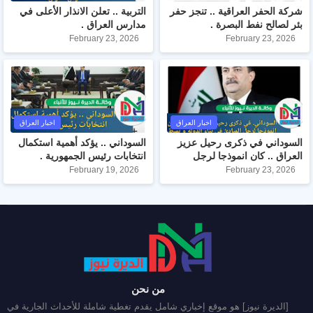
شركة الحفر العراقية .. تنجز حفر
التربية .. تعلن الانذار الأعلى في
بئر لصالح نفط البصرة .
مدارس العراق .
February 23, 2026
February 23, 2026
اخبار العراق
اخبار العراق
السوداني في ذكرى رحيل عزيز
السوداني .. يؤكد أهمية استكمال
العراق .. كان انموذجا لرجل
انتخابات رئيس الجمهورية .
المبادئ في بناء الدولة و بسط
February 19, 2026
February 23, 2026
مبادئها .
من نحن
[الديرة نيوز] هو موقع إخباري شامل يقدم تغطية شاملة للأحداث الجارية في