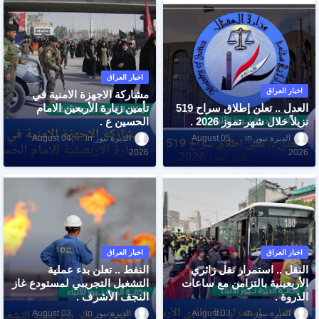
اخبار العراق
اخبار العراق
مشاركة الاجهزة الامنية في
العدل .. تعلن إطلاق سراح 519
تأمين زيارة الأربعين الامام
نزيلاً خلال شهر تموز 2026 .
الحسين ع .
الديرة نيوز
August 05,
الديرة نيوز
August 04,
2026
2026
اخبار العراق
اخبار العراق
النقل .. استمرار نقل زائري
النفط .. تعلن بدء عملية
الأربعينية بالتزامن مع ساعات
التشغيل التجريبي لمستودع غاز
الذروة .
النجف الأشرف .
الديرة نيوز
August 03,
الديرة نيوز
August 03,