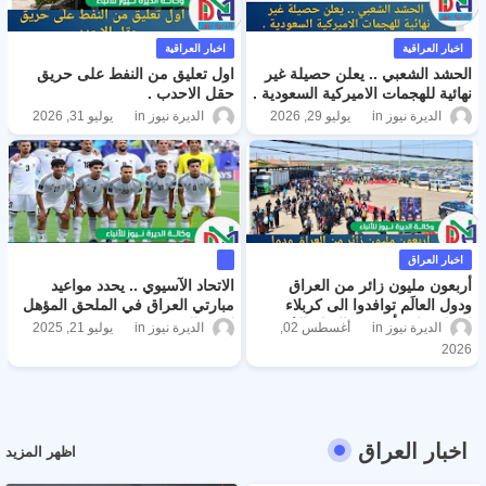
اخبار العراقية
اخبار العراقية
الحشد الشعبي .. يعلن حصيلة غير
اول تعليق من النفط على حريق
نهائية للهجمات الاميركية السعودية .
حقل الاحدب .
الديرة نيوز
يوليو 29, 2026
الديرة نيوز
يوليو 31, 2026
اخبار العراق
أربعون مليون زائر من العراق
الاتحاد الآسيوي .. يحدد مواعيد
ودول العالَم توافدوا الى كربلاء
مبارتي العراق في الملحق المؤهل
لإحياء زيارة أربعينية الإمام الحُسين
لمونديال 2026 .
الديرة نيوز
أغسطس 02,
الديرة نيوز
يوليو 21, 2025
عليه السلام .
2026
اخبار العراق
اظهر المزيد