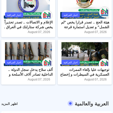
اخبار العراقية
اخبار العراقية
هيئة الحج .. تصدر قرارا يخص "لم
الإعلام و الاتصالات .. تصدر تحذيراً
الشمل" و تعديل استمارة قرعة
يخص شركة ستارلنك في العراق .
الحج .
August 07, 2026
August 07, 2026
اخبار العراقية
اخبار العراقية
توجيهات عليا بإلغاء الممرات
ألف سلاح يدخل سجل الدولة ..
العسكرية في السيطرات و إخضاع
الداخلية تصادر آلاف الأسلحة و
جميع العجلات للتفتيش .
الاعتدة خلال تموز .
August 07, 2026
August 07, 2026
العربية والعالمية
اظهر المزيد