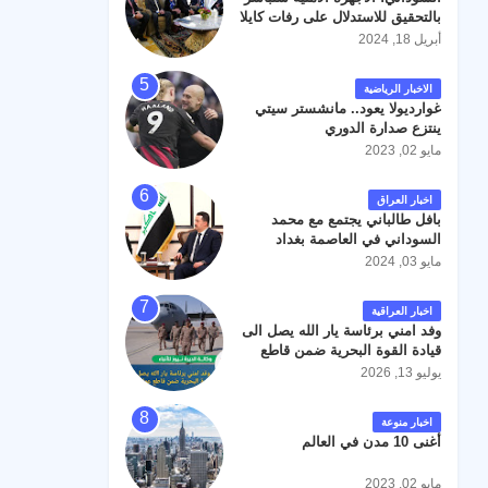
رحمته ، و انا لله وانا اليه راجعون .
بالتحقيق للاستدلال على رفات كايلا
مولر
أبريل 18, 2024
الاخبار الرياضية
غوارديولا يعود.. مانشستر سيتي
ينتزع صدارة الدوري
مايو 02, 2023
اخبار العراق
بافل طالباني يجتمع مع محمد
السوداني في العاصمة بغداد
مايو 03, 2024
اخبار العراقية
وفد امني برئاسة يار الله يصل الى
قيادة القوة البحرية ضمن قاطع
عمليات البصرة .
يوليو 13, 2026
اخبار منوعة
أغنى 10 مدن في العالم
مايو 02, 2023