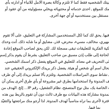
ليتك الشخصيه فقط كما لا تلتزم
وكالة بصرة الامل للانباء
أو ادارته بأى
ك للموقع , احدى خدماته أو محتوياته ويخلي مسؤوليته من أي عقود أو
مستقل بين مستخدميه أو أي جهة أخرى.
 فيها. يحق لك كما لكل المستخدمين المشاركة في التعليق، على ألا تقوم
تشهيري، مخالف، مسيء، محرض، قذر، مضايق أو ما شابه ذلك. أنت وحدك
كية الفكرية للتعليقات تبقى مسجلة لك. لكن يحق لصاحب الموقع إعادة
 الحاجة إلى طلب إذن مسبق من صاحب التعليق، بشرط أن يقوم بذكر إسم
إلى التحريف في معناه. للتعليق في الموقع يفضل ذكر اسمك الشخصي.
نتحال اسم أي شخص أو هيئة. يفضل ذكر بريدك الإلكتروني الحقيقي عند
 أي نشاط سوى المراسلات الشخصية. وتلتزم بألا تسلم بريدك إلى أي طرف
ف المدونة ولا استخدامها بطرق غير مشروعة أو بأي طرق أخرى يمكن أن
تضر أو تعطل الموقع. تقوم الوكالة بجمع بعض البيانات الخاصة بك، مثل نوع المتصفح، نظام التشغيل، رقم IP… إلخ. الهدف من
دونة مشاركة هذه البيانات مع طرف ثالث دون أن تقوم بالربط بين هذه
ترة لأخرى بما نراه مناسباً لهدف المدونة, لذا أرجو منك مراجعتها والتقيّد
بما فيها.