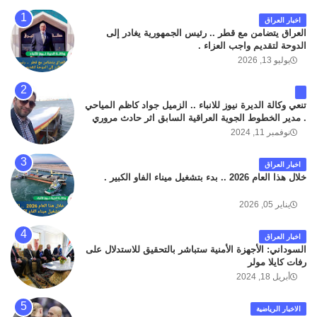
اخبار العراق
العراق يتضامن مع قطر .. رئيس الجمهورية يغادر إلى
الدوحة لتقديم واجب العزاء .
يوليو 13, 2026
تنعي وكالة الديرة نيوز للانباء .. الزميل جواد كاظم المياحي
. مدير الخطوط الجوية العراقية السابق اثر حادث مروري
داخل مطار البصرة الدولي اليوم الاثنين على الطريق
نوفمبر 11, 2024
المؤدي من البوابة الرئيسة الى صالة المسافرين . حيث
كان سبب الحادث يعود لتصادم عجلته مع عجلة نوع كيا بنكو
اخبار العراق
تابعة لشركة الهلال الماسكة لإعمار مطار البصرة الدولي .
خلال هذا العام 2026 .. بدء بتشغيل ميناء الفاو الكبير .
سائلين الله عز وجل ان يتغمد الفقيد بواسع رحمته ، و انا
لله وانا اليه راجعون .
يناير 05, 2026
اخبار العراق
السوداني: الأجهزة الأمنية ستباشر بالتحقيق للاستدلال على
رفات كايلا مولر
أبريل 18, 2024
الاخبار الرياضية