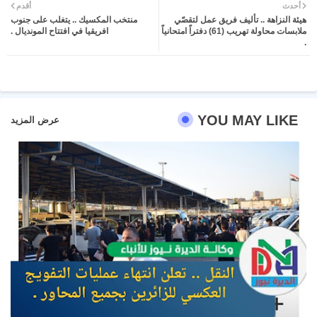
أحدث
أقدم
هيئة النزاهة .. تأليف فريق عمل لتقصّي
منتخب المكسيك .. يتغلب على جنوب
ter
atsa
ملابسات محاولة تهريب (61) دفتراً امتحانياً
افريقيا في افتتاح المونديال .
.
pp
YOU MAY LIKE
عرض المزيد