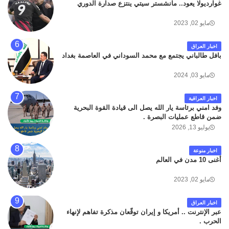
غوارديولا يعود.. مانشستر سيتي ينتزع صدارة الدوري
مايو 02, 2023
اخبار العراق
بافل طالباني يجتمع مع محمد السوداني في العاصمة بغداد
مايو 03, 2024
اخبار العراقية
وفد امني برئاسة يار الله يصل الى قيادة القوة البحرية
ضمن قاطع عمليات البصرة .
يوليو 13, 2026
اخبار منوعة
أغنى 10 مدن في العالم
مايو 02, 2023
اخبار العراق
عبر الإنترنت .. أمريكا و إيران توقّعان مذكرة تفاهم لإنهاء
الحرب .