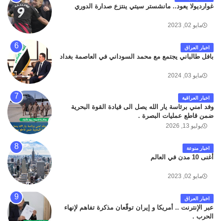
غوارديولا يعود.. مانشستر سيتي ينتزع صدارة الدوري
مايو 02, 2023
اخبار العراق
بافل طالباني يجتمع مع محمد السوداني في العاصمة بغداد
مايو 03, 2024
اخبار العراقية
وفد امني برئاسة يار الله يصل الى قيادة القوة البحرية
ضمن قاطع عمليات البصرة .
يوليو 13, 2026
اخبار منوعة
أغنى 10 مدن في العالم
مايو 02, 2023
اخبار العراق
عبر الإنترنت .. أمريكا و إيران توقّعان مذكرة تفاهم لإنهاء
الحرب .