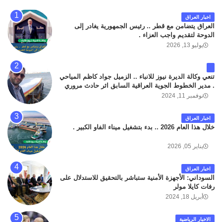
اخبار العراق
العراق يتضامن مع قطر .. رئيس الجمهورية يغادر إلى
الدوحة لتقديم واجب العزاء .
يوليو 13, 2026
تنعي وكالة الديرة نيوز للانباء .. الزميل جواد كاظم المياحي
. مدير الخطوط الجوية العراقية السابق اثر حادث مروري
داخل مطار البصرة الدولي اليوم الاثنين على الطريق
نوفمبر 11, 2024
المؤدي من البوابة الرئيسة الى صالة المسافرين . حيث
كان سبب الحادث يعود لتصادم عجلته مع عجلة نوع كيا بنكو
اخبار العراق
تابعة لشركة الهلال الماسكة لإعمار مطار البصرة الدولي .
خلال هذا العام 2026 .. بدء بتشغيل ميناء الفاو الكبير .
سائلين الله عز وجل ان يتغمد الفقيد بواسع رحمته ، و انا
لله وانا اليه راجعون .
يناير 05, 2026
اخبار العراق
السوداني: الأجهزة الأمنية ستباشر بالتحقيق للاستدلال على
رفات كايلا مولر
أبريل 18, 2024
الاخبار الرياضية