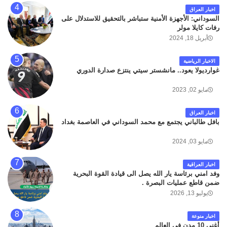
اخبار العراق
السوداني: الأجهزة الأمنية ستباشر بالتحقيق للاستدلال على
رفات كايلا مولر
أبريل 18, 2024
الاخبار الرياضية
غوارديولا يعود.. مانشستر سيتي ينتزع صدارة الدوري
مايو 02, 2023
اخبار العراق
بافل طالباني يجتمع مع محمد السوداني في العاصمة بغداد
مايو 03, 2024
اخبار العراقية
وفد امني برئاسة يار الله يصل الى قيادة القوة البحرية
ضمن قاطع عمليات البصرة .
يوليو 13, 2026
اخبار منوعة
أغنى 10 مدن في العالم