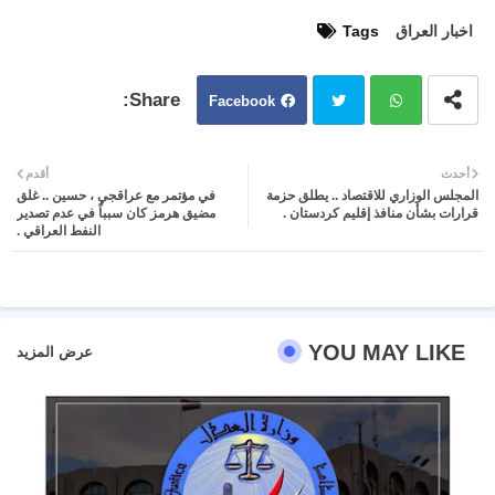
اخبار العراق
Tags
Facebook
Twit
Wh
أحدث
أقدم
المجلس الوزاري للاقتصاد .. يطلق حزمة
في مؤتمر مع عراقجي ، حسين .. غلق
ter
atsa
قرارات بشأن منافذ إقليم كردستان .
مضيق هرمز كان سبباً في عدم تصدير
النفط العراقي .
pp
YOU MAY LIKE
عرض المزيد