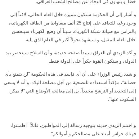
خطأ أو يتهاون في الدفاع عن مصالح الشعب العراقي.
و أشار إلى أن الحكومة ستكون مميزة خلال العام الحالي، لافتاً إلى
وجود رغبة للتعاقد على إنتاج 25 ألف ميغاواط من الطاقة الكهربائية،
بالتزامن مع صيانة شبكة الكهرباء، مبيناً أن وضع الكهرباء سيتحسن
خلال العام المقبل، و سيشهد تحولاً أكبر في العام الذي يليه.
و أكد الزيدي أن العراق سيبدأ صفحة جديدة، و أن السلاح سينحصر بيد
الدولة، و ستكون القوة حكراً على الدولة فقط.
و شدد رئيس الوزراء على أن أي فاسد في هذه الحكومة "لن يتمتع بأي
حصانة"، مؤكداً استعداده للتضحية من أجل مصلحة البلاد، و أنه لا يسعى
إلى التجديد أو الترشح مجدداً، بل إلى معالجة الأوضاع التي "لا يمكن
السكوت عنها".
و اختتم الزيدي حديثه بتوجيه رسالة إلى المواطنين، قائلاً: "اطمئنوا،
فهناك حراس أمناء على مصالحكم و أموالكم".