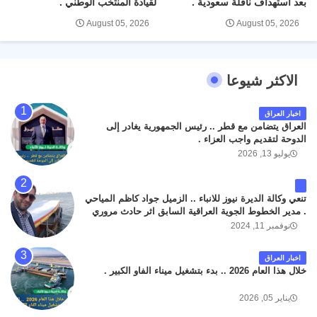
بعد استهداف ناقلة سعودية .
لقيادة المنتخب الوطني .
August 05, 2026
August 05, 2026
الاكثر شيوعا
اخبار العراق
العراق يتضامن مع قطر .. رئيس الجمهورية يغادر إلى
الدوحة لتقديم واجب العزاء .
يوليو 13, 2026
تنعي وكالة الديرة نيوز للانباء .. الزميل جواد كاظم المياحي
. مدير الخطوط الجوية العراقية السابق اثر حادث مروري
داخل مطار البصرة الدولي اليوم الاثنين على الطريق
نوفمبر 11, 2024
المؤدي من البوابة الرئيسة الى صالة المسافرين . حيث
كان سبب الحادث يعود لتصادم عجلته مع عجلة نوع كيا بنكو
اخبار العراق
تابعة لشركة الهلال الماسكة لإعمار مطار البصرة الدولي .
خلال هذا العام 2026 .. بدء بتشغيل ميناء الفاو الكبير .
سائلين الله عز وجل ان يتغمد الفقيد بواسع رحمته ، و انا
لله وانا اليه راجعون .
يناير 05, 2026