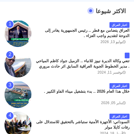
الاكثر شيوعا
اخبار العراق
العراق يتضامن مع قطر .. رئيس الجمهورية يغادر إلى
الدوحة لتقديم واجب العزاء .
يوليو 13, 2026
تنعي وكالة الديرة نيوز للانباء .. الزميل جواد كاظم المياحي
. مدير الخطوط الجوية العراقية السابق اثر حادث مروري
داخل مطار البصرة الدولي اليوم الاثنين على الطريق
نوفمبر 11, 2024
المؤدي من البوابة الرئيسة الى صالة المسافرين . حيث
كان سبب الحادث يعود لتصادم عجلته مع عجلة نوع كيا بنكو
اخبار العراق
تابعة لشركة الهلال الماسكة لإعمار مطار البصرة الدولي .
خلال هذا العام 2026 .. بدء بتشغيل ميناء الفاو الكبير .
سائلين الله عز وجل ان يتغمد الفقيد بواسع رحمته ، و انا
لله وانا اليه راجعون .
يناير 05, 2026
اخبار العراق
السوداني: الأجهزة الأمنية ستباشر بالتحقيق للاستدلال على
رفات كايلا مولر
أبريل 18, 2024