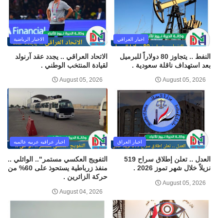
اخبار العراقي
الاخبار الرياضية
النفط .. يتجاوز 80 دولاراً للبرميل
الاتحاد العراقي .. يجدد عقد آرنولد
بعد استهداف ناقلة سعودية .
لقيادة المنتخب الوطني .
August 05, 2026
August 05, 2026
اخبار العراق
اخبار عراقيه عربيه عالميه
العدل .. تعلن إطلاق سراح 519
التفويج العكسي مستمر".. الوائلي ..
نزيلاً خلال شهر تموز 2026 .
منفذ زرباطية يستحوذ على 60% من
حركة الزائرين .
August 05, 2026
August 04, 2026