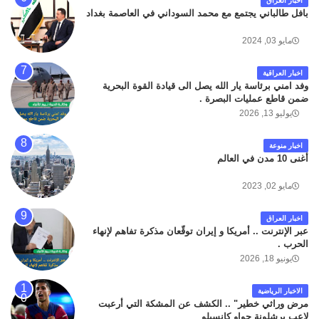
اخبار العراق
بافل طالباني يجتمع مع محمد السوداني في العاصمة بغداد
مايو 03, 2024
اخبار العراقية
وفد امني برئاسة يار الله يصل الى قيادة القوة البحرية
ضمن قاطع عمليات البصرة .
يوليو 13, 2026
اخبار منوعة
أغنى 10 مدن في العالم
مايو 02, 2023
اخبار العراق
عبر الإنترنت .. أمريكا و إيران توقّعان مذكرة تفاهم لإنهاء
الحرب .
يونيو 18, 2026
الاخبار الرياضية
مرض وراثي خطير" .. الكشف عن المشكة التي أرعبت
لاعب برشلونة جواو كانسيلو