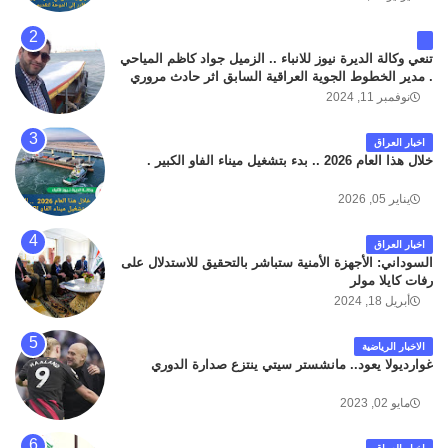
تنعي وكالة الديرة نيوز للانباء .. الزميل جواد كاظم المياحي
. مدير الخطوط الجوية العراقية السابق اثر حادث مروري
داخل مطار البصرة الدولي اليوم الاثنين على الطريق
نوفمبر 11, 2024
المؤدي من البوابة الرئيسة الى صالة المسافرين . حيث
كان سبب الحادث يعود لتصادم عجلته مع عجلة نوع كيا بنكو
اخبار العراق
تابعة لشركة الهلال الماسكة لإعمار مطار البصرة الدولي .
خلال هذا العام 2026 .. بدء بتشغيل ميناء الفاو الكبير .
سائلين الله عز وجل ان يتغمد الفقيد بواسع رحمته ، و انا
لله وانا اليه راجعون .
يناير 05, 2026
اخبار العراق
السوداني: الأجهزة الأمنية ستباشر بالتحقيق للاستدلال على
رفات كايلا مولر
أبريل 18, 2024
الاخبار الرياضية
غوارديولا يعود.. مانشستر سيتي ينتزع صدارة الدوري
مايو 02, 2023