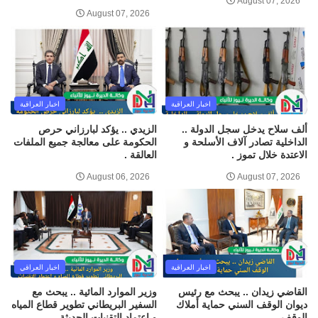
August 07, 2026
August 07, 2026
اخبار العراقية
اخبار العراقية
ألف سلاح يدخل سجل الدولة ..
الزيدي .. يؤكد لبارزاني حرص
الداخلية تصادر آلاف الأسلحة و
الحكومة على معالجة جميع الملفات
الاعتدة خلال تموز .
العالقة .
August 06, 2026
August 07, 2026
اخبار العراقية
اخبار العراقي
القاضي زيدان .. يبحث مع رئيس
وزير الموارد المائية .. يبحث مع
ديوان الوقف السني حماية أملاك
السفير البريطاني تطوير قطاع المياه
الوقف .
و اعتماد التقنيات الحديثة .