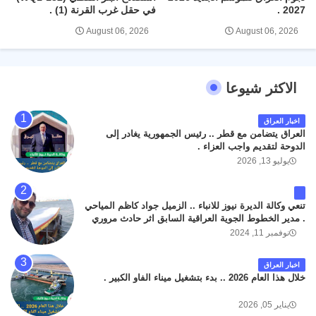
2027 .
في حقل غرب القرنة (1) .
August 06, 2026
August 06, 2026
الاكثر شيوعا
اخبار العراق
العراق يتضامن مع قطر .. رئيس الجمهورية يغادر إلى
الدوحة لتقديم واجب العزاء .
يوليو 13, 2026
تنعي وكالة الديرة نيوز للانباء .. الزميل جواد كاظم المياحي
. مدير الخطوط الجوية العراقية السابق اثر حادث مروري
داخل مطار البصرة الدولي اليوم الاثنين على الطريق
نوفمبر 11, 2024
المؤدي من البوابة الرئيسة الى صالة المسافرين . حيث
كان سبب الحادث يعود لتصادم عجلته مع عجلة نوع كيا بنكو
اخبار العراق
تابعة لشركة الهلال الماسكة لإعمار مطار البصرة الدولي .
خلال هذا العام 2026 .. بدء بتشغيل ميناء الفاو الكبير .
سائلين الله عز وجل ان يتغمد الفقيد بواسع رحمته ، و انا
لله وانا اليه راجعون .
يناير 05, 2026