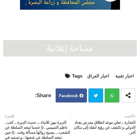
اخبار تقنية
اخبار العراق
Tags
Facebook
Twit
Wh
أحدث
أقدم
التجارة .. تعلن موعد انطلاق معرض بغداد
الديرة نيوز للانباء ... حديث الديرة .. كتب .
ter
atsa
الدولي و تكشف عن رؤية لنقله إلى مكان
ناظم التميمي . (( عندما تبتعد السلطة عن
آخر .
الشعب… يصبح زوالها مسألة وقت . )) حين
تبتعد السلطة عن شعبها ، و تستبد في
pp