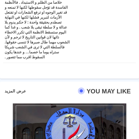
خلاصا من الظلم و الاستبداد . فالأنظمة
الفاسدة قد تؤجل سقوطها لكنها لا تمنعه و
قد تغير الوجوه او ترفع الشعارات او تفتعل
الأزمات لتبرير فشلها لكنها في النهاية
تصطدم بحقيقة واحدة : لا حكم يدوم بلا
عدالة و لا سلطة تبقى بلا شعب . و غدا كما
اليوم ستسقط الانظمة التي تكرر الاخطاء
ذاتها لان قوانين التاريخ لا ترحم و لأن
الشعوب مهما طال صبرها لا تنسى حقوقها.
فالسلطة التي لا ترى في الشعب شريكا
ستراه يوما ما خصما… و عندها يكون
السقوط اقرب مما تتصور .
YOU MAY LIKE
عرض المزيد