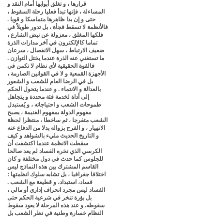
قرارها ، و تغلق أبوابها أمام النقد و
المساءلة ، فإنها تبدأ فعليا رحلة السقوط ،
حتى و إن بدا ظاهرها متماسكا و قويا .
فالأنظمة لا تسقط فجأة ، بل تدور طويلاً في
فلكها المغلق ، معزولة عن نبض الشارع ،
تماما كالإلكترون في آخر مدارات الذرة
ضعيف الارتباط ، سهل الانفصال ، سرعان
ما تستغني عنه الذرة عندما يختل التوازن .
فالقوة الحقيقية لأي نظام لا تكمن في
الأجهزة القمعية و لا في القوانين الصارمة ،
بل في الرضا العام للشعب و الشعور
بالعدالة و الانتماء . و عندما يتحول الحكم
إلى أداة لخدمة فئة محددة و يتجاهل
طموحات الشعب و احتياجاته ، و يُستبدل
مفهوم الدولة بمفهوم الغنيمة ، يصبح
الشعب متفرجا ، ثم ساخطا ، منتظرا لحظة
الانهيار ، و الفرح بزواله بدلا من الدفاع عنه
و التاريخ الحديث مليء بالشواهد و كيف
سقطت الانظمة عندما اكتشفت أن
الكرسي الذي نخره الفساد لم يعد صالحا
للجلوس كما حدث في دول مختلفة و كان
القاسم المشترك بين هذه النماذج ليس
اختلافا جغرافيا ، بل تشابه سلوك انظمتها :
فساد، استبداد، و قطيعة مع الشعب .
الفساد ليس مجرد انحراف إداري أو مالي ،
بل بؤرة تنخر في شرعية الحكم حتى
سقوطه. و عند هذه المرحلة لا يعود سقوط
النظام خسارة وطنية في نظر الشعب بل