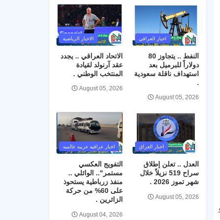
اخبار العراقي
الاخبار الرياضية
النفط .. يتجاوز 80
الاتحاد العراقي .. يجدد
دولاراً للبرميل بعد
عقد آرنولد لقيادة
استهداف ناقلة سعودية
المنتخب الوطني .
.
August 05, 2026
August 05, 2026
اخبار العراق
اخبار عراقيه عربيه عالميه
العدل .. تعلن إطلاق
التفويج العكسي
سراح 519 نزيلاً خلال
مستمر".. الوائلي ..
شهر تموز 2026 .
منفذ زرباطية يستحوذ
على 60% من حركة
August 05, 2026
الزائرين .
Ghost)، وهو
August 04, 2026