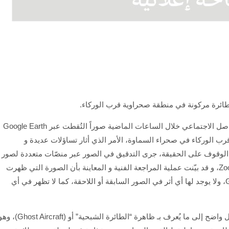
لطائرة مركونة في منطقة صحراوية قرب الوركاء.
و ذكرت الوزارة في بيان ، انه "تداولت بعض مواقع التواصل الاجتماعي خلال الساعات الماضية صوراً التُقطت عبر Google Earth
قرب الوركاء في صحراء السماوة، الأمر الذي أثار تساؤلات عديدة و
لوقوف على الحقيقة، جرى التدقيق في الصور عبر منصّات متعددة لصور
الأقمار الصناعية مثل ArcGIS وBing Maps وZoom Earth، و قد بيّنت عملية المراجعة الفنية و المعاينة بأن الصورة التي ظهرت
فيها الطائرة هي لقطة واحدة فقط ضمن Google Earth، ولا يوجد لها أي أثر في الصور السابقة أو اللاحقة، كما لا تظهر في أي
و اضافت ان "هذا النمط من الظهور الأحادي يشير بشكل واضح إلى ما يُعرف بـ ظاهرة “الطائرة الشبحية” أو ( Aircraft