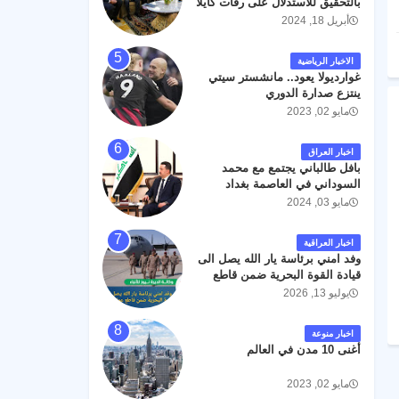
بالتحقيق للاستدلال على رفات كايلا
مولر
أبريل 18, 2024
الاخبار الرياضية
غوارديولا يعود.. مانشستر سيتي
ينتزع صدارة الدوري
مايو 02, 2023
اخبار العراق
بافل طالباني يجتمع مع محمد
السوداني في العاصمة بغداد
مايو 03, 2024
اخبار العراقية
وفد امني برئاسة يار الله يصل الى
قيادة القوة البحرية ضمن قاطع
عمليات البصرة .
يوليو 13, 2026
اخبار منوعة
أغنى 10 مدن في العالم
مايو 02, 2023