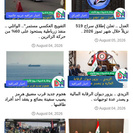
اخبار العراق
اخبار عراقيه عربيه عالميه
العدل .. تعلن إطلاق سراح 519
التفويج العكسي مستمر".. الوائلي ..
نزيلاً خلال شهر تموز 2026 .
منفذ زرباطية يستحوذ على 60% من
حركة الزائرين .
August 05, 2026
August 04, 2026
اخبار العراقية
اخبار العراقية
الزيدي .. يزور ديوان الرقابة المالية
هجوم جديد قرب مضيق هرمز
و يصدر عدة توجيهات .
يصيب سفينة بضائع و يفقد أحد أفراد
طاقمها .
August 04, 2026
August 04, 2026