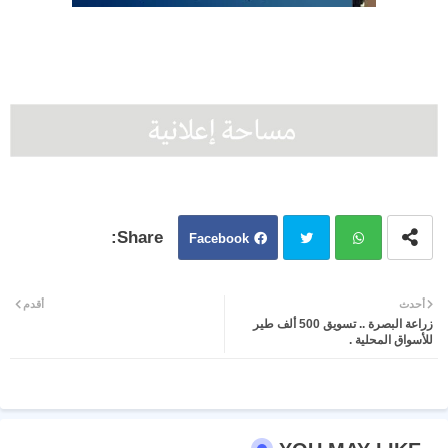
Facebook
Twit
Wh
أحدث
أقدم
زراعة البصرة .. تسويق 500 ألف طير
ter
atsa
للأسواق المحلية .
pp