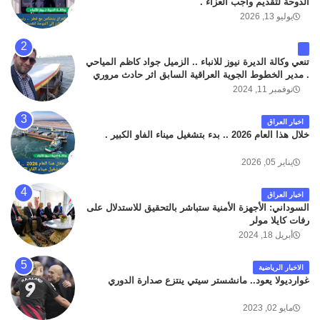
الدوحة لتقديم واجب العزاء .
يوليو 13, 2026
تنعي وكالة الديرة نيوز للانباء .. الزميل جواد كاظم المياحي
. مدير الخطوط الجوية العراقية السابق اثر حادث مروري
داخل مطار البصرة الدولي اليوم الاثنين على الطريق
نوفمبر 11, 2024
المؤدي من البوابة الرئيسة الى صالة المسافرين . حيث
كان سبب الحادث يعود لتصادم عجلته مع عجلة نوع كيا بنكو
اخبار العراق
تابعة لشركة الهلال الماسكة لإعمار مطار البصرة الدولي .
خلال هذا العام 2026 .. بدء بتشغيل ميناء الفاو الكبير .
سائلين الله عز وجل ان يتغمد الفقيد بواسع رحمته ، و انا
لله وانا اليه راجعون .
يناير 05, 2026
اخبار العراق
السوداني: الأجهزة الأمنية ستباشر بالتحقيق للاستدلال على
رفات كايلا مولر
أبريل 18, 2024
الاخبار الرياضية
غوارديولا يعود.. مانشستر سيتي ينتزع صدارة الدوري
مايو 02, 2023