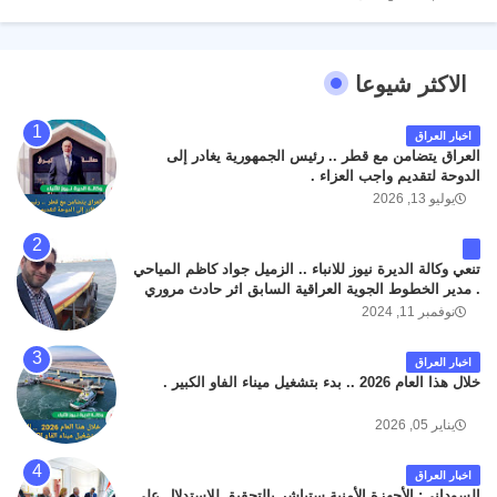
الاكثر شيوعا
اخبار العراق
العراق يتضامن مع قطر .. رئيس الجمهورية يغادر إلى
الدوحة لتقديم واجب العزاء .
يوليو 13, 2026
تنعي وكالة الديرة نيوز للانباء .. الزميل جواد كاظم المياحي
. مدير الخطوط الجوية العراقية السابق اثر حادث مروري
داخل مطار البصرة الدولي اليوم الاثنين على الطريق
نوفمبر 11, 2024
المؤدي من البوابة الرئيسة الى صالة المسافرين . حيث
كان سبب الحادث يعود لتصادم عجلته مع عجلة نوع كيا بنكو
اخبار العراق
تابعة لشركة الهلال الماسكة لإعمار مطار البصرة الدولي .
خلال هذا العام 2026 .. بدء بتشغيل ميناء الفاو الكبير .
سائلين الله عز وجل ان يتغمد الفقيد بواسع رحمته ، و انا
لله وانا اليه راجعون .
يناير 05, 2026
اخبار العراق
السوداني: الأجهزة الأمنية ستباشر بالتحقيق للاستدلال على