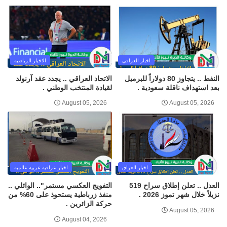
اخبار العراقي
الاخبار الرياضية
النفط .. يتجاوز 80 دولاراً للبرميل
الاتحاد العراقي .. يجدد عقد آرنولد
بعد استهداف ناقلة سعودية .
لقيادة المنتخب الوطني .
August 05, 2026
August 05, 2026
اخبار العراق
اخبار عراقيه عربيه عالميه
العدل .. تعلن إطلاق سراح 519
التفويج العكسي مستمر".. الوائلي ..
نزيلاً خلال شهر تموز 2026 .
منفذ زرباطية يستحوذ على 60% من
حركة الزائرين .
August 05, 2026
August 04, 2026