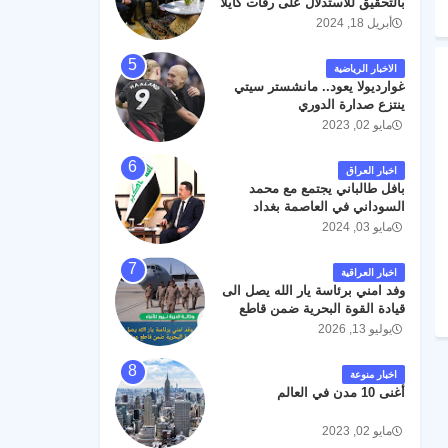
بالتحقيق للاستدلال على رفات كايلا
مولر
أبريل 18, 2024
الاخبار الرياضية
غوارديولا يعود.. مانشستر سيتي
ينتزع صدارة الدوري
مايو 02, 2023
اخبار العراق
بافل طالباني يجتمع مع محمد
السوداني في العاصمة بغداد
مايو 03, 2024
اخبار العراقية
وفد امني برئاسة يار الله يصل الى
قيادة القوة البحرية ضمن قاطع
عمليات البصرة .
يوليو 13, 2026
اخبار منوعة
أغنى 10 مدن في العالم
مايو 02, 2023