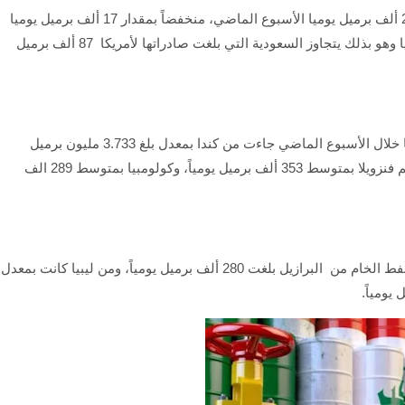
وأضافت أن "صادرات العراق النفطية لأمريكا بلغت 212 ألف برميل يوميا الأسبوع الماضي، منخفضاً بمقدار 17 ألف برميل يوميا
عن الاسبوع الذي سبقة والذي بلغ 229 ألف برميل يوميا وهو بذلك يتجاوز السعودية التي بلغت صادراتها لأمريكا 87 ألف برميل
وأشارت الإدارة، إلى أن "أكثر الإيرادات النفطية لأمريكا خلال الأسبوع الماضي جاءت من كندا بمعدل بلغ 3.733 مليون برميل
يومياً، تلتها المكسيك بمتوسط 551 ألف برميل يوميا، ثم فنزويلا بمتوسط 353 ألف برميل يومياً، وكولومبيا بمتوسط 289 الف
ووفقاً للجدول، فإن "كمية الاستيرادات الأمريكية من النفط الخام من البرازيل بلغت 280 ألف برميل يومياً، ومن ليبيا كانت بمعدل