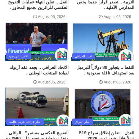
التربية .. تصدر قراراً جديداً يخص
النقل .. تعلن انتهاء عمليات التفويج
المدارس الأهلية .
العكسي للزائرين بجميع المحاور .
August 05, 2026
August 05, 2026
اخبار العراقي
الاخبار الرياضية
النفط .. يتجاوز 80 دولاراً للبرميل
الاتحاد العراقي .. يجدد عقد آرنولد
بعد استهداف ناقلة سعودية .
لقيادة المنتخب الوطني .
August 05, 2026
August 05, 2026
اخبار العراق
اخبار عراقيه عربيه عالميه
العدل .. تعلن إطلاق سراح 519
التفويج العكسي مستمر".. الوائلي ..
نزيلاً خلال شهر تموز 2026 .
منفذ زرباطية يستحوذ على 60% من