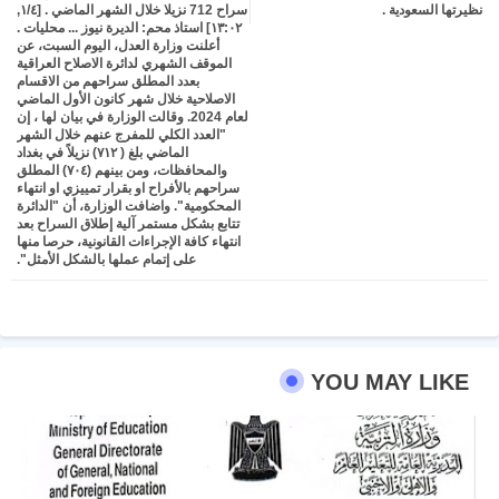
نظيرتها السعودية .
سراح 712 نزيلا خلال الشهر الماضي . [٤/‏١,
١٣:٠٢] استاذ محم: الديرة نيوز ... محليات .
أعلنت وزارة العدل، اليوم السبت، عن
pp
الموقف الشهري لدائرة الاصلاح العراقية
بعدد المطلق سراحهم من الاقسام
الاصلاحية خلال ‏شهر كانون الأول الماضي
لعام 2024. وقالت الوزارة في بيان لها ، إن
"العدد الكلي للمفرج عنهم خلال الشهر
الماضي بلغ ( ٧١٢) نزيلاً في بغداد
والمحافظات، ومن بينهم (٧٠٤) المطلق
سراحهم بالأفراح او بقرار تمييزي او انتهاء
المحكومية". واضافت الوزارة، أن "الدائرة
تتابع بشكل مستمر آلية ‏إطلاق السراح بعد
انتهاء كافة الإجراءات القانونية، حرصا ‏منها
على إتمام عملها بالشكل الأمثل".
YOU MAY LIKE