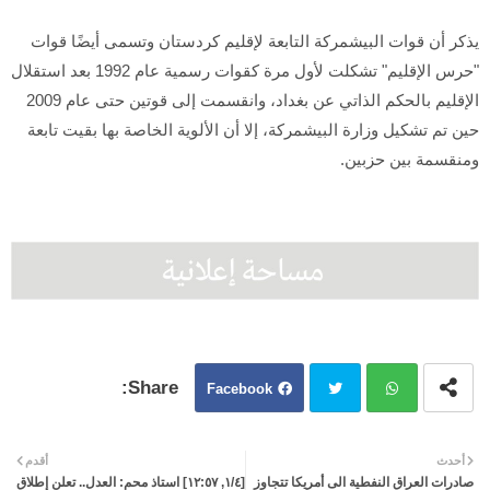
يذكر أن قوات البيشمركة التابعة لإقليم كردستان وتسمى أيضًا قوات
"حرس الإقليم" تشكلت لأول مرة كقوات رسمية عام 1992 بعد استقلال
الإقليم بالحكم الذاتي عن بغداد، وانقسمت إلى قوتين حتى عام 2009
حين تم تشكيل وزارة البيشمركة، إلا أن الألوية الخاصة بها بقيت تابعة
ومنقسمة بين حزبين.
Facebook
Twit
Wh
أحدث
أقدم
صادرات العراق النفطية الى أمريكا تتجاوز
[٤/‏١, ١٢:٥٧] استاذ محم: العدل.. تعلن إطلاق
ter
atsa