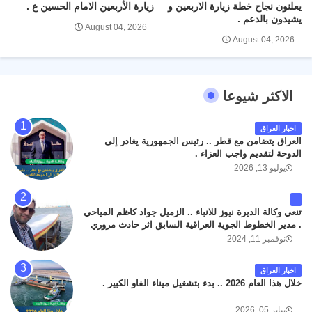
يعلنون نجاح خطة زيارة الاربعين و
زيارة الأربعين الامام الحسين ع .
يشيدون بالدعم .
August 04, 2026
August 04, 2026
الاكثر شيوعا
اخبار العراق
العراق يتضامن مع قطر .. رئيس الجمهورية يغادر إلى
الدوحة لتقديم واجب العزاء .
يوليو 13, 2026
تنعي وكالة الديرة نيوز للانباء .. الزميل جواد كاظم المياحي
. مدير الخطوط الجوية العراقية السابق اثر حادث مروري
داخل مطار البصرة الدولي اليوم الاثنين على الطريق
نوفمبر 11, 2024
المؤدي من البوابة الرئيسة الى صالة المسافرين . حيث
كان سبب الحادث يعود لتصادم عجلته مع عجلة نوع كيا بنكو
اخبار العراق
تابعة لشركة الهلال الماسكة لإعمار مطار البصرة الدولي .
خلال هذا العام 2026 .. بدء بتشغيل ميناء الفاو الكبير .
سائلين الله عز وجل ان يتغمد الفقيد بواسع رحمته ، و انا
لله وانا اليه راجعون .
يناير 05, 2026