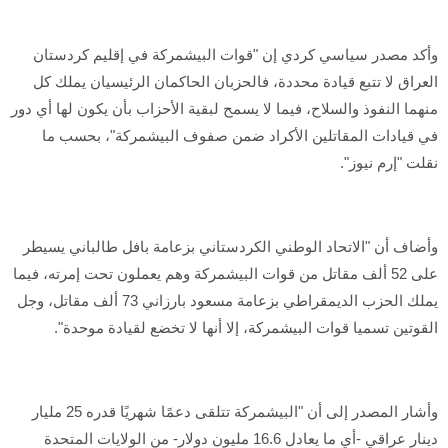
وأكد مصدر سياسي كردي إن "قوات البيشمركة في إقليم كردستان
العراق لا تتبع قيادة محددة، فالحزبان الحاكمان الرئيسيان يملك كل
منهما النفوذ والسلاح، فيما لا يسمح لبقية الأحزاب بأن يكون لها أي دور
في قيادات المقاتلين الأكراد ضمن صفوف البيشمركة"، بحسب ما
نقلت "إرم نيوز".
وأضاف أن "الاتحاد الوطني الكردستاني بزعامة بافل طالباني يسيطر
على 52 ألف مقاتل من قوات البيشمركة وهم يعملون تحت إمرته، فيما
يملك الحزب الديمقراطي بزعامة مسعود بارزاني 73 ألف مقاتل، وجل
القوتين تسميا قوات البيشمركة، إلا أنها لا تخضع لقيادة موحدة".
وأشار المصدر إلى أن "البيشمركة تتلقى دعمًا شهريًا قدره 25 مليار
دينار عراقي -أي ما يعادل 16.6 مليون دولار- من الولايات المتحدة