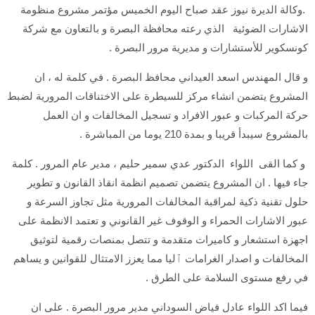
.وكالة الديرة نيوز عقد صباح اليوم الخميس مؤتمر مشروع منظومة
الاشارات الضوئية الذي رعته محافظة البصرة و بالتعاون مع شركة
كونسكوير للأستشارات و مديرية مرور البصرة .
و قال المهندس اسعد العيداني محافظ البصرة . في كلمة له ، ان
المشروع يتضمن انشاء مركز للسيطرة على الاختناقات المرورية لضبط
حركة المركبات و عبور الافراد و تسجيل المخالفات و ان العمل
بالمشروع سيبدأ قريبا و بمدة 210 يوما من المباشرة .
و كما القى اللواء الدكتور عدي سمير حليم ، مدير عام المرور . كلمة
جاء فيها . ان المشروع يتضمن تصميم انظمة انقاذ القانون و تطوير
حلول تقنية ذكية لمراقبة المخالفات المرورية مثل تجاوز السرعة و
عبور الاشارات الحمراء و الوقوف غير القانوني و تعتمد الانظمة على
اجهزة استشعار و كاميرات متقدمة و تتصل بمنصات رقمية لتوثيق
المخالفات و اصدار الغرامات ٱليا مما يعزز الامتثال للقوانين و يساهم
في رفع مستوى السلامة على الطرق .
فيما اكد اللواء عادل فياض السوداني مدير مرور البصرة . على ان