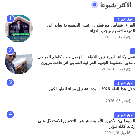
الاكثر شيوعا
اخبار العراق
العراق يتضامن مع قطر .. رئيس الجمهورية يغادر إلى
الدوحة لتقديم واجب العزاء .
يوليو 13, 2026
تنعي وكالة الديرة نيوز للانباء .. الزميل جواد كاظم المياحي
. مدير الخطوط الجوية العراقية السابق اثر حادث مروري
داخل مطار البصرة الدولي اليوم الاثنين على الطريق
نوفمبر 11, 2024
المؤدي من البوابة الرئيسة الى صالة المسافرين . حيث
كان سبب الحادث يعود لتصادم عجلته مع عجلة نوع كيا بنكو
اخبار العراق
تابعة لشركة الهلال الماسكة لإعمار مطار البصرة الدولي .
خلال هذا العام 2026 .. بدء بتشغيل ميناء الفاو الكبير .
سائلين الله عز وجل ان يتغمد الفقيد بواسع رحمته ، و انا
لله وانا اليه راجعون .
يناير 05, 2026
اخبار العراق
السوداني: الأجهزة الأمنية ستباشر بالتحقيق للاستدلال على
رفات كايلا مولر
أبريل 18, 2024