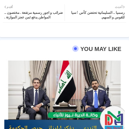
Twit
Wh
أحدث
أقدم
رسميا .. السليمانية تحتضن كأس ٱسيا
ضرائب و اجور رسمية مرتفعة . مختصون ..
ter
atsa
للقوس و السهم.
المواطن يدفع ثمن عجز الموازنة .
pp
YOU MAY LIKE