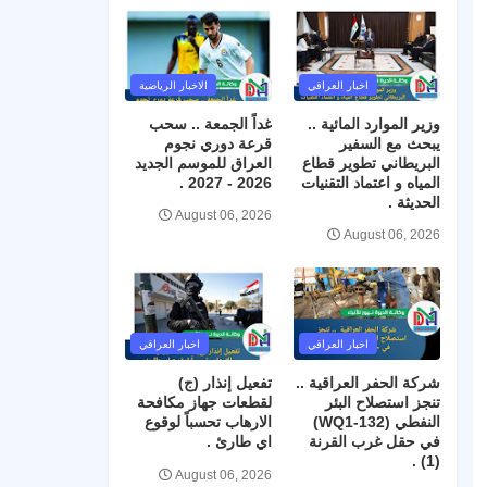
اخبار العراقي
الاخبار الرياضية
وزير الموارد المائية ..
غداً الجمعة .. سحب
يبحث مع السفير
قرعة دوري نجوم
البريطاني تطوير قطاع
العراق للموسم الجديد
المياه و اعتماد التقنيات
2026 - 2027 .
الحديثة .
August 06, 2026
August 06, 2026
اخبار العراقي
اخبار العراقي
شركة الحفر العراقية ..
تفعيل إنذار (ج)
تنجز استصلاح البئر
لقطعات جهاز مكافحة
النفطي (WQ1-132)
الارهاب تحسباً لوقوع
في حقل غرب القرنة
اي طارئ .
(1) .
August 06, 2026