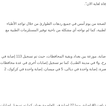
ة لغاية الان".
لصحة من يوم أمس في جميع ردهات الطوارئ من خلال تواجد الأطباء
لطبية، كما لم نواجه أي مشكلة من ناحية توفير المستلزمات الطبية مع
وأوضح البدر أن مجموع الاصابات بالألعاب النارية 143 إصابة، موزعة بين بغداد وبقية المحافظات، حيث تم تسجيل 113 إصابة في
العاصمة بغداد فقط (65 إصابة في الرصافة، 44 في الكرخ، و4 في مدينة الطب)، كما تم تسجيل إصابات أخرى في عدة محافظات
كالتالي: 4 إصابات في النجف، 10 في واسط، 5 في البصرة، إصابة واحدة في ديالى، 5 في ميسان، إصابة واحدة في كركوك، 2
وأضاف البدر أن "الإصابات بسبب الرصاصات العشوائية بلغت 40 إصابة، منها 27 إصابة في العاصمة بغداد، كما تم تسجيل إصابات