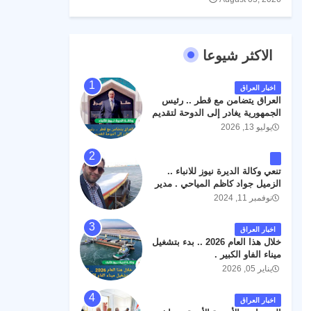
الاكثر شيوعا
اخبار العراق
العراق يتضامن مع قطر .. رئيس
الجمهورية يغادر إلى الدوحة لتقديم
واجب العزاء .
يوليو 13, 2026
تنعي وكالة الديرة نيوز للانباء ..
الزميل جواد كاظم المياحي . مدير
الخطوط الجوية العراقية السابق
نوفمبر 11, 2024
اثر حادث مروري داخل مطار
البصرة الدولي اليوم الاثنين على
اخبار العراق
الطريق المؤدي من البوابة
خلال هذا العام 2026 .. بدء بتشغيل
الرئيسة الى صالة المسافرين .
ميناء الفاو الكبير .
حيث كان سبب الحادث يعود
يناير 05, 2026
لتصادم عجلته مع عجلة نوع كيا بنكو
تابعة لشركة الهلال الماسكة لإعمار
مطار البصرة الدولي . سائلين الله
اخبار العراق
عز وجل ان يتغمد الفقيد بواسع