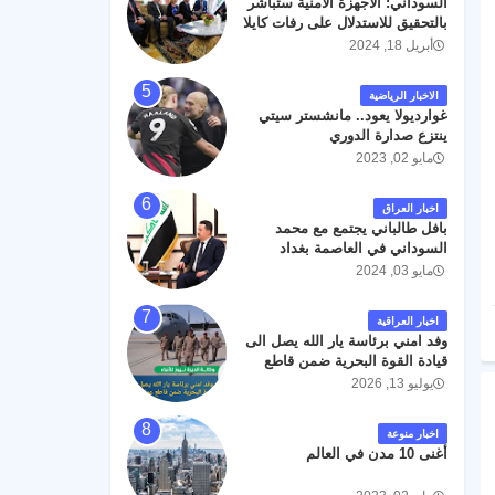
السوداني: الأجهزة الأمنية ستباشر
رحمته ، و انا لله وانا اليه راجعون .
بالتحقيق للاستدلال على رفات كايلا
مولر
أبريل 18, 2024
الاخبار الرياضية
غوارديولا يعود.. مانشستر سيتي
ينتزع صدارة الدوري
مايو 02, 2023
اخبار العراق
بافل طالباني يجتمع مع محمد
السوداني في العاصمة بغداد
مايو 03, 2024
اخبار العراقية
وفد امني برئاسة يار الله يصل الى
قيادة القوة البحرية ضمن قاطع
عمليات البصرة .
يوليو 13, 2026
اخبار منوعة
أغنى 10 مدن في العالم