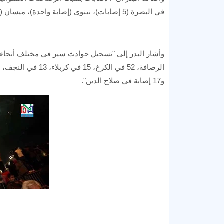
في البصرة (5 إصابات)، نينوى (إصابة واحدة)، ميسان (4 إصابات)، كركوك (إصابة واحدة)، و2 إصابات في صلاح الدين".
و17 إصابة في صلاح الدين".