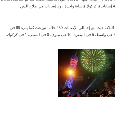
وأشار البدر إلى "تسجيل حوادث سير في مختلف أنحاء البلاد، حيث بلغ إجمالي الإصابات 230 حالة، توزعت كما يلي: 69 في
الرصافة، 52 في الكرخ، 15 في كربلاء، 13 في النجف، 7 في واسط، 5 في البصرة، 10 في نينوى، 9 في المثنى، 1 في كركوك،