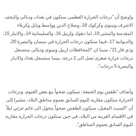
واوضح أن "درجات الحرارة العظمى ستكون في بغداد، وديالى والنجف
الاشرف ونينوى وكركوك 18، وصلاح الدين وواسط وبابل وكربلاء
المقدسة والمثنى 19، اما دهوك واربيل 16، والسليمانية 14، والانبار 15،
والديوانية 17، فيما ستكون درجات الحرارة في ميسان والبصرة 20،
وذي قار 21"، مبينا ان "المحافظات اربيل ونينوى وديالى ستسجل
درجات حرارة صغرى تصل الى 2 درجة، بينما ستسجل بغداد والانبار
والبصرة 5 درجات".
وأضاف "طقس يوم الجمعة، سيكون صحواً مع بعض الغيوم، ودرجات
الحرارة ستكون مقاربة لليوم السابق بعموم مناطق البلاد، مشيرا إلى
أن "السبت المقبل، سيكون الطقس صحواً يتحول الى غائم جزئي ليلاً
في الاقسام الغربية من البلاد، في حين ستكون درجات الحرارة مقاربة
لليوم السابق بعموم المناطق".