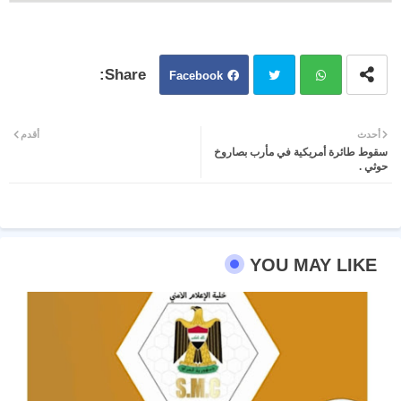
Facebook
Twit
Wh
أحدث
أقدم
سقوط طائرة أمريكية في مأرب بصاروخ
ter
atsa
حوثي .
pp
YOU MAY LIKE