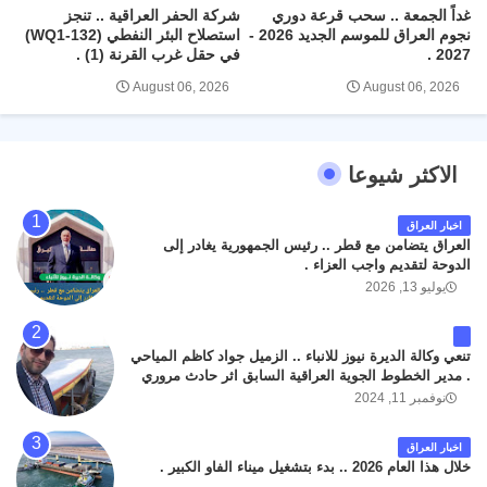
غداً الجمعة .. سحب قرعة دوري
شركة الحفر العراقية .. تنجز
نجوم العراق للموسم الجديد 2026 -
استصلاح البئر النفطي (WQ1-132)
2027 .
في حقل غرب القرنة (1) .
August 06, 2026
August 06, 2026
الاكثر شيوعا
اخبار العراق
العراق يتضامن مع قطر .. رئيس الجمهورية يغادر إلى
الدوحة لتقديم واجب العزاء .
يوليو 13, 2026
تنعي وكالة الديرة نيوز للانباء .. الزميل جواد كاظم المياحي
. مدير الخطوط الجوية العراقية السابق اثر حادث مروري
داخل مطار البصرة الدولي اليوم الاثنين على الطريق
نوفمبر 11, 2024
المؤدي من البوابة الرئيسة الى صالة المسافرين . حيث
كان سبب الحادث يعود لتصادم عجلته مع عجلة نوع كيا بنكو
اخبار العراق
تابعة لشركة الهلال الماسكة لإعمار مطار البصرة الدولي .
خلال هذا العام 2026 .. بدء بتشغيل ميناء الفاو الكبير .
سائلين الله عز وجل ان يتغمد الفقيد بواسع رحمته ، و انا