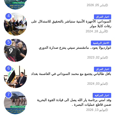
لله وانا اليه راجعون .
يناير 05, 2026
اخبار العراق
السوداني: الأجهزة الأمنية ستباشر بالتحقيق للاستدلال على
رفات كايلا مولر
أبريل 18, 2024
الاخبار الرياضية
غوارديولا يعود.. مانشستر سيتي ينتزع صدارة الدوري
مايو 02, 2023
اخبار العراق
بافل طالباني يجتمع مع محمد السوداني في العاصمة بغداد
مايو 03, 2024
اخبار العراقية
وفد امني برئاسة يار الله يصل الى قيادة القوة البحرية
ضمن قاطع عمليات البصرة .
يوليو 13, 2026