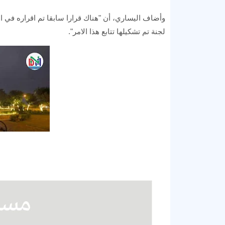
وأضاف اليساري، أن "هناك قرارا سابقا تم اقراره في ا
لجنة تم تشكيلها تتابع هذا الامر".