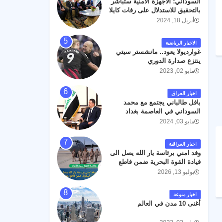
السوداني: الأجهزة الأمنية ستباشر
رحمته ، و انا لله وانا اليه راجعون .
بالتحقيق للاستدلال على رفات كايلا
مولر
أبريل 18, 2024
الاخبار الرياضية
غوارديولا يعود.. مانشستر سيتي
ينتزع صدارة الدوري
مايو 02, 2023
اخبار العراق
بافل طالباني يجتمع مع محمد
السوداني في العاصمة بغداد
مايو 03, 2024
اخبار العراقية
وفد امني برئاسة يار الله يصل الى
قيادة القوة البحرية ضمن قاطع
عمليات البصرة .
يوليو 13, 2026
اخبار منوعة
أغنى 10 مدن في العالم