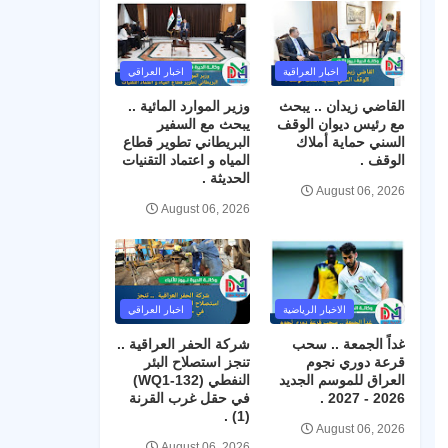
اخبار العراقية
اخبار العراقي
القاضي زيدان .. يبحث
وزير الموارد المائية ..
مع رئيس ديوان الوقف
يبحث مع السفير
السني حماية أملاك
البريطاني تطوير قطاع
الوقف .
المياه و اعتماد التقنيات
الحديثة .
August 06, 2026
August 06, 2026
الاخبار الرياضية
اخبار العراقي
غداً الجمعة .. سحب
شركة الحفر العراقية ..
قرعة دوري نجوم
تنجز استصلاح البئر
العراق للموسم الجديد
النفطي (WQ1-132)
2026 - 2027 .
في حقل غرب القرنة
(1) .
August 06, 2026
August 06, 2026