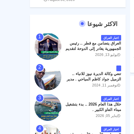
الاكثر شيوعا
اخبار العراق
العراق يتضامن مع قطر .. رئيس
الجمهورية يغادر إلى الدوحة لتقديم
واجب العزاء .
يوليو 13, 2026
تنعي وكالة الديرة نيوز للانباء ..
الزميل جواد كاظم المياحي . مدير
الخطوط الجوية العراقية السابق
نوفمبر 11, 2024
اثر حادث مروري داخل مطار
البصرة الدولي اليوم الاثنين على
اخبار العراق
الطريق المؤدي من البوابة
خلال هذا العام 2026 .. بدء بتشغيل
الرئيسة الى صالة المسافرين .
ميناء الفاو الكبير .
حيث كان سبب الحادث يعود
يناير 05, 2026
لتصادم عجلته مع عجلة نوع كيا بنكو
تابعة لشركة الهلال الماسكة لإعمار
مطار البصرة الدولي . سائلين الله
اخبار العراق
عز وجل ان يتغمد الفقيد بواسع