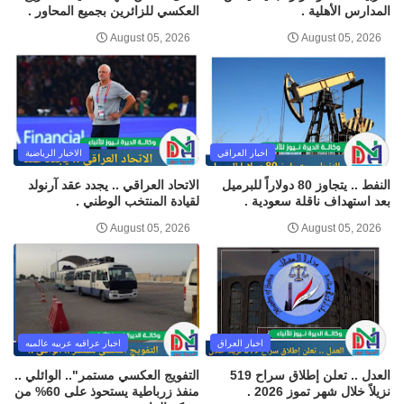
المدارس الأهلية .
العكسي للزائرين بجميع المحاور .
August 05, 2026
August 05, 2026
اخبار العراقي
الاخبار الرياضية
النفط .. يتجاوز 80 دولاراً للبرميل
الاتحاد العراقي .. يجدد عقد آرنولد
بعد استهداف ناقلة سعودية .
لقيادة المنتخب الوطني .
August 05, 2026
August 05, 2026
اخبار العراق
اخبار عراقيه عربيه عالميه
العدل .. تعلن إطلاق سراح 519
التفويج العكسي مستمر".. الوائلي ..
نزيلاً خلال شهر تموز 2026 .
منفذ زرباطية يستحوذ على 60% من