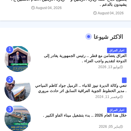
يشيدون بالدعم .
August 04, 2026
August 04, 2026
الاكثر شيوعا
اخبار العراق
العراق يتضامن مع قطر .. رئيس الجمهورية يغادر إلى
الدوحة لتقديم واجب العزاء .
يوليو 13, 2026
تنعي وكالة الديرة نيوز للانباء .. الزميل جواد كاظم المياحي
. مدير الخطوط الجوية العراقية السابق اثر حادث مروري
داخل مطار البصرة الدولي اليوم الاثنين على الطريق
نوفمبر 11, 2024
المؤدي من البوابة الرئيسة الى صالة المسافرين . حيث
كان سبب الحادث يعود لتصادم عجلته مع عجلة نوع كيا بنكو
اخبار العراق
تابعة لشركة الهلال الماسكة لإعمار مطار البصرة الدولي .
خلال هذا العام 2026 .. بدء بتشغيل ميناء الفاو الكبير .
سائلين الله عز وجل ان يتغمد الفقيد بواسع رحمته ، و انا
لله وانا اليه راجعون .
يناير 05, 2026