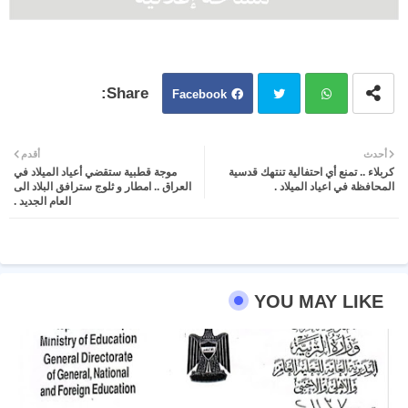
Facebook
Twit
Wh
أحدث
أقدم
كربلاء .. تمنع أي احتفالية تنتهك قدسية
موجة قطبية ستقضي أعياد الميلاد في
ter
atsa
المحافظة في اعياد الميلاد .
العراق .. امطار و ثلوج سترافق البلاد الى
العام الجديد .
pp
YOU MAY LIKE