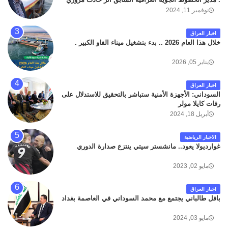
داخل مطار البصرة الدولي اليوم الاثنين على الطريق
نوفمبر 11, 2024
المؤدي من البوابة الرئيسة الى صالة المسافرين . حيث
كان سبب الحادث يعود لتصادم عجلته مع عجلة نوع كيا بنكو
اخبار العراق
تابعة لشركة الهلال الماسكة لإعمار مطار البصرة الدولي .
خلال هذا العام 2026 .. بدء بتشغيل ميناء الفاو الكبير .
سائلين الله عز وجل ان يتغمد الفقيد بواسع رحمته ، و انا
لله وانا اليه راجعون .
يناير 05, 2026
اخبار العراق
السوداني: الأجهزة الأمنية ستباشر بالتحقيق للاستدلال على
رفات كايلا مولر
أبريل 18, 2024
الاخبار الرياضية
غوارديولا يعود.. مانشستر سيتي ينتزع صدارة الدوري
مايو 02, 2023
اخبار العراق
بافل طالباني يجتمع مع محمد السوداني في العاصمة بغداد
مايو 03, 2024