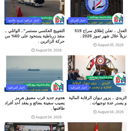
اخبار العراق
اخبار عراقيه عربيه عالميه
العدل .. تعلن إطلاق سراح 519
التفويج العكسي مستمر".. الوائلي ..
نزيلاً خلال شهر تموز 2026 .
منفذ زرباطية يستحوذ على 60% من
حركة الزائرين .
August 05, 2026
August 04, 2026
اخبار العراقية
اخبار العراقية
الزيدي .. يزور ديوان الرقابة المالية
هجوم جديد قرب مضيق هرمز
و يصدر عدة توجيهات .
يصيب سفينة بضائع و يفقد أحد أفراد
طاقمها .
August 04, 2026
August 04, 2026