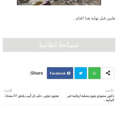
طنين قبل نهاية هذا العام .
Facebook
Twit
Wh
أحدث
أقدم
دكتور سعودي يقوم بعملية ارهابية في
هجوم حوثي ..على تل أبيب يلحق 37 مصابا .
ter
atsa
المانية .
pp