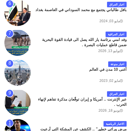
اخبار العراق
بافل طالباني يجتمع مع محمد السوداني في العاصمة بغداد
مايو 03, 2024
اخبار العراقية
وفد امني برئاسة يار الله يصل الى قيادة القوة البحرية
ضمن قاطع عمليات البصرة .
يوليو 13, 2026
اخبار منوعة
أغنى 10 مدن في العالم
مايو 02, 2023
اخبار العراق
عبر الإنترنت .. أمريكا و إيران توقّعان مذكرة تفاهم لإنهاء
الحرب .
يونيو 18, 2026
الاخبار الرياضية
مرض وراثي خطير" .. الكشف عن المشكة التي أرعبت