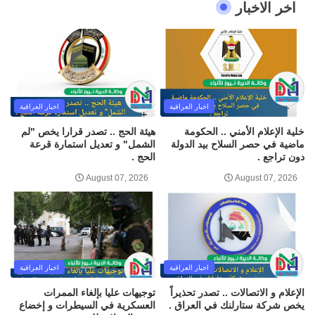
اخر الاخبار
اخبار العراقية
اخبار العراقية
خلية الإعلام الأمني .. الحكومة
هيئة الحج .. تصدر قرارا يخص "لم
ماضية في حصر السلاح بيد الدولة
الشمل" و تعديل استمارة قرعة
دون تراجع .
الحج .
August 07, 2026
August 07, 2026
اخبار العراقية
اخبار العراقية
الإعلام و الاتصالات .. تصدر تحذيراً
توجيهات عليا بإلغاء الممرات
يخص شركة ستارلنك في العراق .
العسكرية في السيطرات و إخضاع