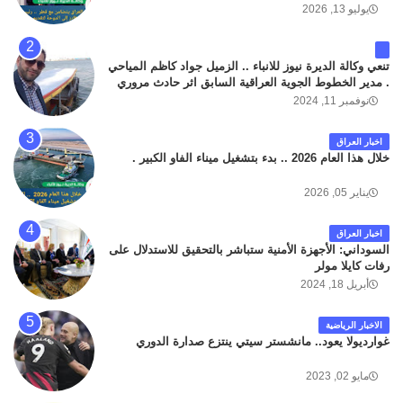
يوليو 13, 2026
تنعي وكالة الديرة نيوز للانباء .. الزميل جواد كاظم المياحي
. مدير الخطوط الجوية العراقية السابق اثر حادث مروري
داخل مطار البصرة الدولي اليوم الاثنين على الطريق
نوفمبر 11, 2024
المؤدي من البوابة الرئيسة الى صالة المسافرين . حيث
كان سبب الحادث يعود لتصادم عجلته مع عجلة نوع كيا بنكو
اخبار العراق
تابعة لشركة الهلال الماسكة لإعمار مطار البصرة الدولي .
خلال هذا العام 2026 .. بدء بتشغيل ميناء الفاو الكبير .
سائلين الله عز وجل ان يتغمد الفقيد بواسع رحمته ، و انا
لله وانا اليه راجعون .
يناير 05, 2026
اخبار العراق
السوداني: الأجهزة الأمنية ستباشر بالتحقيق للاستدلال على
رفات كايلا مولر
أبريل 18, 2024
الاخبار الرياضية
غوارديولا يعود.. مانشستر سيتي ينتزع صدارة الدوري
مايو 02, 2023