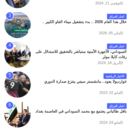
داخل مطار البصرة الدولي اليوم الاثنين على الطريق
نوفمبر 11, 2024
المؤدي من البوابة الرئيسة الى صالة المسافرين . حيث
كان سبب الحادث يعود لتصادم عجلته مع عجلة نوع كيا بنكو
اخبار العراق
تابعة لشركة الهلال الماسكة لإعمار مطار البصرة الدولي .
خلال هذا العام 2026 .. بدء بتشغيل ميناء الفاو الكبير .
سائلين الله عز وجل ان يتغمد الفقيد بواسع رحمته ، و انا
لله وانا اليه راجعون .
يناير 05, 2026
اخبار العراق
السوداني: الأجهزة الأمنية ستباشر بالتحقيق للاستدلال على
رفات كايلا مولر
أبريل 18, 2024
الاخبار الرياضية
غوارديولا يعود.. مانشستر سيتي ينتزع صدارة الدوري
مايو 02, 2023
اخبار العراق
بافل طالباني يجتمع مع محمد السوداني في العاصمة بغداد
مايو 03, 2024