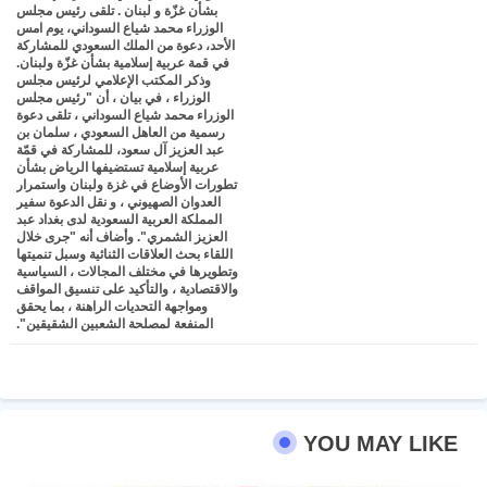
بشأن غزّة و لبنان . تلقى رئيس مجلس
الوزراء محمد شياع السوداني، يوم امس
pp
الأحد، دعوة من الملك السعودي للمشاركة
في قمة عربية إسلامية بشأن غزّة ولبنان.
وذكر المكتب الإعلامي لرئيس مجلس
الوزراء ، في بيان ، أن "رئيس مجلس
الوزراء محمد شياع السوداني ، تلقى دعوة
رسمية من العاهل السعودي ، سلمان بن
عبد العزيز آل سعود، للمشاركة في قمّة
عربية إسلامية تستضيفها الرياض بشأن
تطورات الأوضاع في غزة ولبنان واستمرار
العدوان الصهيوني ، و نقل الدعوة سفير
المملكة العربية السعودية لدى بغداد عبد
العزيز الشمري". وأضاف أنه "جرى خلال
اللقاء بحث العلاقات الثنائية وسبل تنميتها
وتطويرها في مختلف المجالات ، السياسية
والاقتصادية ، والتأكيد على تنسيق المواقف
ومواجهة التحديات الراهنة ، بما يحقق
المنفعة لمصلحة الشعبين الشقيقين".
YOU MAY LIKE