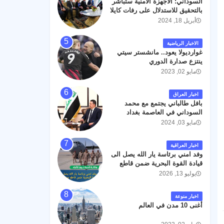
السوداني: الأجهزة الأمنية ستباشر
رحمته ، و انا لله وانا اليه راجعون .
بالتحقيق للاستدلال على رفات كايلا
مولر
أبريل 18, 2024
الاخبار الرياضية
غوارديولا يعود.. مانشستر سيتي
ينتزع صدارة الدوري
مايو 02, 2023
اخبار العراق
بافل طالباني يجتمع مع محمد
السوداني في العاصمة بغداد
مايو 03, 2024
اخبار العراقية
وفد امني برئاسة يار الله يصل الى
قيادة القوة البحرية ضمن قاطع
عمليات البصرة .
يوليو 13, 2026
اخبار منوعة
أغنى 10 مدن في العالم