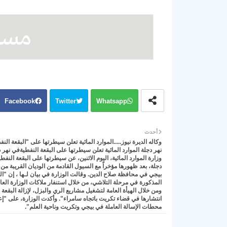
Facebook
Twitter
Whatsapp
أحدث
وكاله الديرة نيوز.....الموارد المائية تعلن سيطرتها على "البقعة الن
نهر دجلة الموارد المائية تعلن سيطرتها على البقعة النفطيةفي نهر 
وزارة الموارد المائية، اليوم الاثنين، عن سيطرتها على البقعة النفط
دجلة، بعد ظهورها مؤخراً مع السيول القادمة من الوديان القريبة م
بيجي في محافظة صلاح الدين. وقالت الوزارة في بيان لـها ، إن "ال
المذكورة في مرحلة التلاشي، من خلال استنفار ملاكات الوزارة العا
ومن خلال الهيأة العامة لتشغيل مشاريع الري والبزل، لإزالة البقعة
انتشارها في قضاء تكريت باتجاه سامراء". وأكدت الوزارة، على "إ
محطات الإسالة العاملة في بيجي وتكريت وناحية العلم".