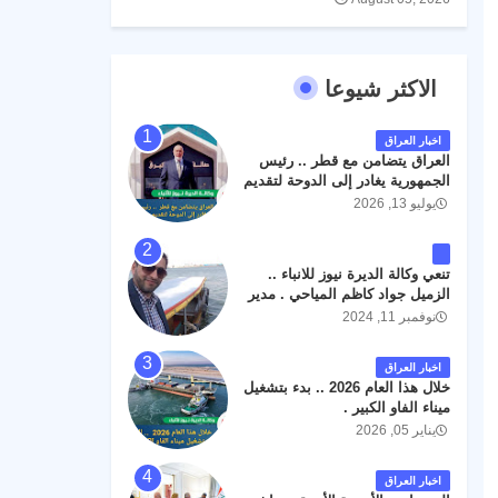
الاكثر شيوعا
اخبار العراق
العراق يتضامن مع قطر .. رئيس
الجمهورية يغادر إلى الدوحة لتقديم
واجب العزاء .
يوليو 13, 2026
تنعي وكالة الديرة نيوز للانباء ..
الزميل جواد كاظم المياحي . مدير
الخطوط الجوية العراقية السابق
نوفمبر 11, 2024
اثر حادث مروري داخل مطار
البصرة الدولي اليوم الاثنين على
اخبار العراق
الطريق المؤدي من البوابة
خلال هذا العام 2026 .. بدء بتشغيل
الرئيسة الى صالة المسافرين .
ميناء الفاو الكبير .
حيث كان سبب الحادث يعود
يناير 05, 2026
لتصادم عجلته مع عجلة نوع كيا بنكو
تابعة لشركة الهلال الماسكة لإعمار
مطار البصرة الدولي . سائلين الله
اخبار العراق
عز وجل ان يتغمد الفقيد بواسع