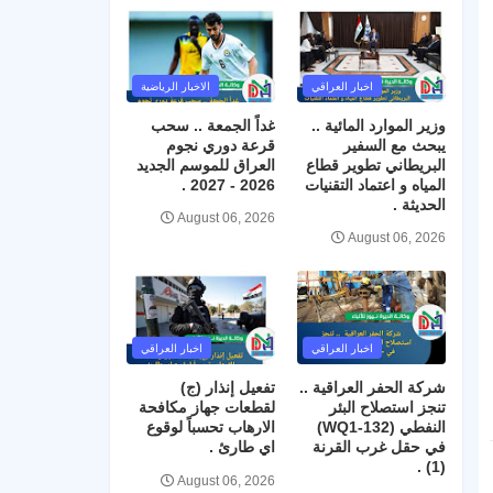
اخبار العراقي
الاخبار الرياضية
وزير الموارد المائية ..
غداً الجمعة .. سحب
يبحث مع السفير
قرعة دوري نجوم
البريطاني تطوير قطاع
العراق للموسم الجديد
المياه و اعتماد التقنيات
2026 - 2027 .
الحديثة .
August 06, 2026
August 06, 2026
اخبار العراقي
اخبار العراقي
شركة الحفر العراقية ..
تفعيل إنذار (ج)
تنجز استصلاح البئر
لقطعات جهاز مكافحة
النفطي (WQ1-132)
الارهاب تحسباً لوقوع
في حقل غرب القرنة
اي طارئ .
(1) .
August 06, 2026