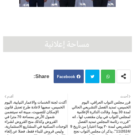
Facebook
Twit
Wh
أحدث
أقدم
قرر مجلس النواب العراقي، اليوم
أكدت لجنة الخدمات والاعمار النيابية، اليوم
ter
atsa
الخميس، تمديد الفصل التشريعي الحالي
الخميس، سعيها لاعادة طرح تعديل قانون
لمدة 30 يوما. وقالت الدائرة الإعلامية
الإسكان للتصويت، مبينة انه سيتضمن
لمجلس النواب في بيان مقتضب لها ، انه
شمول الأرض بمساحة 70 مترا في
pp
"قررت رئاسة المجلس تمديد الفصل
القروض وكذلك منح القروض لشراء
التشريعي لمدة ٣٠ يوما اعتبارا من تاريخ 9
الوحدات السكنية في المشاريع الاستثمارية،
/11/2024". يذكر ان مجلس النواب نجح
وليس قروض للبناء فقط، فضلا عن إلغاء