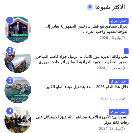
الاكثر شيوعا
اخبار العراق
العراق يتضامن مع قطر .. رئيس الجمهورية يغادر إلى
الدوحة لتقديم واجب العزاء .
يوليو 13, 2026
تنعي وكالة الديرة نيوز للانباء .. الزميل جواد كاظم المياحي
. مدير الخطوط الجوية العراقية السابق اثر حادث مروري
داخل مطار البصرة الدولي اليوم الاثنين على الطريق
نوفمبر 11, 2024
المؤدي من البوابة الرئيسة الى صالة المسافرين . حيث
كان سبب الحادث يعود لتصادم عجلته مع عجلة نوع كيا بنكو
اخبار العراق
تابعة لشركة الهلال الماسكة لإعمار مطار البصرة الدولي .
خلال هذا العام 2026 .. بدء بتشغيل ميناء الفاو الكبير .
سائلين الله عز وجل ان يتغمد الفقيد بواسع رحمته ، و انا
لله وانا اليه راجعون .
يناير 05, 2026
اخبار العراق
السوداني: الأجهزة الأمنية ستباشر بالتحقيق للاستدلال على
رفات كايلا مولر
أبريل 18, 2024