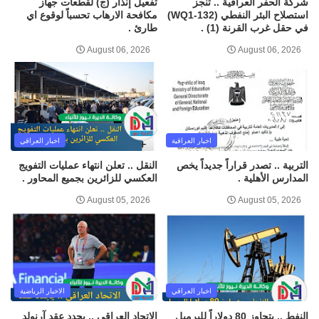
شركة الحفر العراقية .. تنجز
تفعيل إنذار (ج) لقطعات جهاز
استصلاح البئر النفطي (WQ1-132)
مكافحة الارهاب تحسباً لوقوع اي
في حقل غرب القرنة (1) .
طارئ .
August 06, 2026
August 06, 2026
اخبار العراقية
اخبار العراقي
التربية .. تصدر قراراً جديداً يخص
النقل .. تعلن انتهاء عمليات التفويج
المدارس الأهلية .
العكسي للزائرين بجميع المحاور .
August 05, 2026
August 05, 2026
اخبار العراقي
الاخبار الرياضية
النفط .. يتجاوز 80 دولاراً للبرميل
الاتحاد العراقي .. يجدد عقد آرنولد