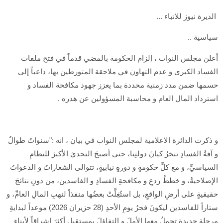
الديرة نيوز للانباء ...
سياسية ..
أعلن مجلس النواب ، إلزام الحكومة بالمضي قدماً في فتح ملفات
الفساد الكبرى و عدم التهاون في ملاحقة المتورطين بها، داعياً إلى
حسمها ضمن مدد زمنية محددة بما يعزز جهود مكافحة الفساد و
استرداد المال العام و محاسبة المسؤولين عن هدره .
و ذكرت الدائرة الاعلامية لمجلس النواب في بيان ، انه :"سنواتٌ طوالٌ
و آفةُ الفسادِ تنخرُ كيانَ دولتِنا، حتى أصبحَ التحديَ الأكبرَ للنظامِ
السياسيِّ، و مع كلِّ حكومةٍ و دورةٍ نيابيةٍ، تتوالى الشعاراتُ و الدعواتُ
الإصلاحيةُ، و خططُ ردعِ و مكافحةِ الفسادِ و الفاسدين، من دونِ نتائجَ
حقيقيةٍ على أرضِ الواقعِ، بل استُغِلَّتْ بعضُها منفذاً لنهبِ المالِ العامِّ، و
ستاراً للفاسدين ليكونَ فجرُ يومِ الأحدِ (28 حزيران 2026) موعداً لبدايةِ
مرحلةٍ جديدةٍ تحملُ معها الأملَ و التفاؤلَ بمستقبلٍ أكثرَ إشراقاً لأبناءِ