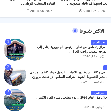
بعد استهداف ناقلة سعودية .
لقيادة المنتخب الوطني .
August 05, 2026
August 05, 2026
الاكثر شيوعا
اخبار العراق
العراق يتضامن مع قطر .. رئيس الجمهورية يغادر إلى
الدوحة لتقديم واجب العزاء .
يوليو 13, 2026
تنعي وكالة الديرة نيوز للانباء .. الزميل جواد كاظم المياحي
. مدير الخطوط الجوية العراقية السابق اثر حادث مروري
داخل مطار البصرة الدولي اليوم الاثنين على الطريق
نوفمبر 11, 2024
المؤدي من البوابة الرئيسة الى صالة المسافرين . حيث
كان سبب الحادث يعود لتصادم عجلته مع عجلة نوع كيا بنكو
اخبار العراق
تابعة لشركة الهلال الماسكة لإعمار مطار البصرة الدولي .
خلال هذا العام 2026 .. بدء بتشغيل ميناء الفاو الكبير .
سائلين الله عز وجل ان يتغمد الفقيد بواسع رحمته ، و انا
لله وانا اليه راجعون .
يناير 05, 2026