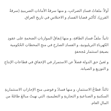
أولاً: ملفاتُ فسادِ الضرائبِ، و منها سرقةُ الأماناتِ الضريبيةِ (سرقةُ
القرنِ)، كأكبرِ قضايا الفسادِ و الاختلاسِ في تاريخِ العراق.
ثانياً: ملفُّ فسادِ الطاقةِ، و منها إنفاقُ الموازناتِ الضخمةِ على عقودِ
الكهرباءِ التريليونيةِ، و الفسادِ الصارخِ في منحِ المحطاتِ الحُكومية
بصيغةِ استثمار مُجحفةٍ
و تَغبنُ حق الدولة فضلاً عن الاستمرار في الإخفاقِ في قطاعاتِ الإنتاجِ
و التوزيعِ و الصيانة.
ثالثاً: قطاعُ الاستثمارِ، و منها فسادُ و فوضى منحِ الإجازاتِ الاستثماريةِ
السكنيةِ و الصناعيةِ و التجاريةِ و التعليميةِ، التي نهبتْ مبالغَ طائلةً من
المالِ العام.