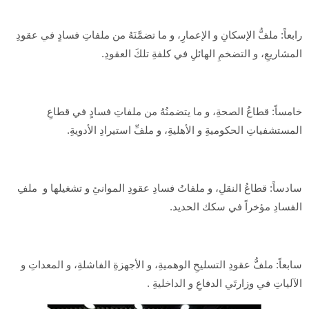
رابعاً: ملفُّ الإسكانِ و الإعمارِ، و ما تضمَّنَهُ من ملفاتِ فسادٍ في عقودِ
المشاريعِ، و التضخمِ الهائلِ في كلفةِ تلكَ العقودِ.
خامساً: قطاعُ الصحةِ، و ما يتضمنُهُ من ملفاتِ فسادٍ في قطاعِ
المستشفياتِ الحكوميةِ و الأهليةِ، و ملفِّ استيرادِ الأدويةِ.
سادساً: قطاعُ النقلِ، و ملفاتُ فسادِ عقودِ الموانئِ و تشغيلها و ملفِ
الفسادِ مؤخراً في سكك الحديد.
سابعاً: ملفُّ عقودِ التسليحِ الوهميةِ، و الأجهزةِ الفاشلةِ، و المعداتِ و
الآلياتِ في وزارتَي الدفاعِ و الداخليةِ .