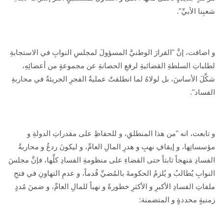
شعبِنا الأبيِّ".
و اضافت، إنَّ "القرارَ الوطنيَّ المسؤولَ لمجلسِ النوابِ في الاستجابةِ
لطلباتِ السلطةِ القضائيةِ لرفعِ الحصانةِ عن مجموعةٍ من أعضائِهِ،
شكَّلَ الأساسَ، بل لولاهُ لما انطلقتْ عمليةُ الفجرِ الجريئةُ في محاربةِ
الفساد".
و تابعت، انه "من هذا المنطلقِ، و للحفاظِ على مقدراتِ الدولةِ و
مؤسساتِها، و إيقافِ نهبِ و هدرِ المالِ العامِّ، و ليكونَ ردعُ و محاربةُ
الفسادِ مَنهجاً ثابتاً حتى القضاءِ على منظومةِ الفسادِ كلِّها، فإنَّ مجلسَ
النوابِ يُطالبُ و يُلزمُ الحكومةَ بالمُضيِّ قُدماً، و عدمِ التهاونِ في فتحِ
ملفاتِ الفسادِ الأكبرِ و الأكثرِ خطورةً و نهباً للمالِ العامِّ، و ضمنَ مُددٍ
زمنيةٍ محددةٍ و المتضمنة: