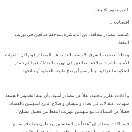
الديرة نيوز للانباء ...
اقتصادية ..
كشفت مصادر مطلعة، عن المباشرة بملاحقة ضالعين في تهريب
النفط.
و نقلت صحيفة الشرق الأوسط اللندنية عن المصادر قولها ان "القوات
الأمنية باشرت بملاحقة ضالعين في تهريب النفط"، فيما لم تصدر
الحكومة العراقية بياناً رسمياً يوضح طبيعة العملية أو نتائجها.
و أفادت تقارير محلية، نقلاً عن مصادر أمنية، بأن ليلة الخميس-الجمعة
شهدت اعتقالات في بغداد و ميسان و صلاح الدين لمتهمين بالفساد،
فضلاً عن اشتباكات مع متهمين بتهريب النفط من فصيل مسلح".
فيما اكدت مصادر ان "عدداً من المعتقلين يرتبطون بصلة قرابة مع
موقوفين يخضعون للتحقيق على خلفية شبهات فساد جرّاء تهريب