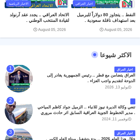
اخبار العراقي
الاخبار الرياضية
النفط .. يتجاوز 80 دولاراً للبرميل
الاتحاد العراقي .. يجدد عقد آرنولد
بعد استهداف ناقلة سعودية .
لقيادة المنتخب الوطني .
August 05, 2026
August 05, 2026
الاكثر شيوعا
اخبار العراق
العراق يتضامن مع قطر .. رئيس الجمهورية يغادر إلى
الدوحة لتقديم واجب العزاء .
يوليو 13, 2026
تنعي وكالة الديرة نيوز للانباء .. الزميل جواد كاظم المياحي
. مدير الخطوط الجوية العراقية السابق اثر حادث مروري
داخل مطار البصرة الدولي اليوم الاثنين على الطريق
نوفمبر 11, 2024
المؤدي من البوابة الرئيسة الى صالة المسافرين . حيث
كان سبب الحادث يعود لتصادم عجلته مع عجلة نوع كيا بنكو
اخبار العراق
تابعة لشركة الهلال الماسكة لإعمار مطار البصرة الدولي .
خلال هذا العام 2026 .. بدء بتشغيل ميناء الفاو الكبير .