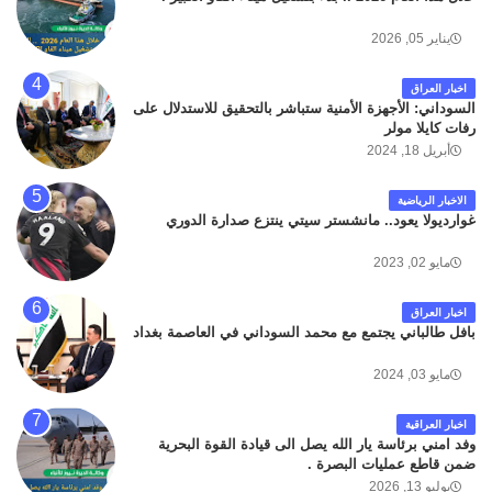
سائلين الله عز وجل ان يتغمد الفقيد بواسع رحمته ، و انا
لله وانا اليه راجعون .
يناير 05, 2026
اخبار العراق
السوداني: الأجهزة الأمنية ستباشر بالتحقيق للاستدلال على
رفات كايلا مولر
أبريل 18, 2024
الاخبار الرياضية
غوارديولا يعود.. مانشستر سيتي ينتزع صدارة الدوري
مايو 02, 2023
اخبار العراق
بافل طالباني يجتمع مع محمد السوداني في العاصمة بغداد
مايو 03, 2024
اخبار العراقية
وفد امني برئاسة يار الله يصل الى قيادة القوة البحرية
ضمن قاطع عمليات البصرة .
يوليو 13, 2026