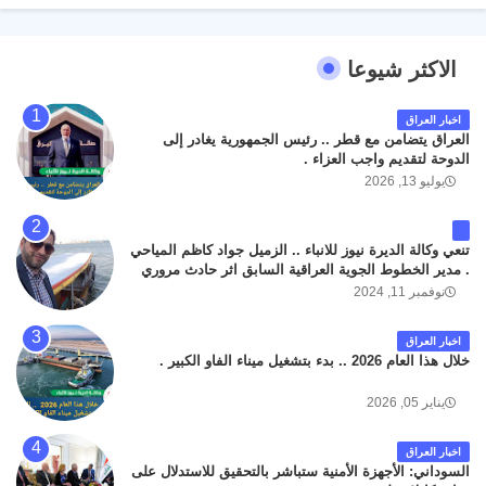
الاكثر شيوعا
اخبار العراق
العراق يتضامن مع قطر .. رئيس الجمهورية يغادر إلى
الدوحة لتقديم واجب العزاء .
يوليو 13, 2026
تنعي وكالة الديرة نيوز للانباء .. الزميل جواد كاظم المياحي
. مدير الخطوط الجوية العراقية السابق اثر حادث مروري
داخل مطار البصرة الدولي اليوم الاثنين على الطريق
نوفمبر 11, 2024
المؤدي من البوابة الرئيسة الى صالة المسافرين . حيث
كان سبب الحادث يعود لتصادم عجلته مع عجلة نوع كيا بنكو
اخبار العراق
تابعة لشركة الهلال الماسكة لإعمار مطار البصرة الدولي .
خلال هذا العام 2026 .. بدء بتشغيل ميناء الفاو الكبير .
سائلين الله عز وجل ان يتغمد الفقيد بواسع رحمته ، و انا
لله وانا اليه راجعون .
يناير 05, 2026
اخبار العراق
السوداني: الأجهزة الأمنية ستباشر بالتحقيق للاستدلال على