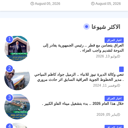
August 05, 2026
August 05, 2026
الاكثر شيوعا
اخبار العراق
العراق يتضامن مع قطر .. رئيس الجمهورية يغادر إلى
الدوحة لتقديم واجب العزاء .
يوليو 13, 2026
تنعي وكالة الديرة نيوز للانباء .. الزميل جواد كاظم المياحي
. مدير الخطوط الجوية العراقية السابق اثر حادث مروري
داخل مطار البصرة الدولي اليوم الاثنين على الطريق
نوفمبر 11, 2024
المؤدي من البوابة الرئيسة الى صالة المسافرين . حيث
كان سبب الحادث يعود لتصادم عجلته مع عجلة نوع كيا بنكو
اخبار العراق
تابعة لشركة الهلال الماسكة لإعمار مطار البصرة الدولي .
خلال هذا العام 2026 .. بدء بتشغيل ميناء الفاو الكبير .
سائلين الله عز وجل ان يتغمد الفقيد بواسع رحمته ، و انا
لله وانا اليه راجعون .
يناير 05, 2026
اخبار العراق