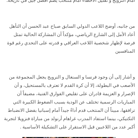
أمام النرويج و تقليل الأخطاء أمام منتخب يضم أفضل جيل في تاريخه.
من جانبه، أوضح اللاعب الدولي السابق صباح عبد الحسن أن التأهل
أعاد الأمل إلى الشارع الرياضي، مؤكداً أن المشاركة الحالية تمثل
فرصة لإظهار شخصية اللاعب العراقي و قدرته على التحدي رغم قوة
المنافسين
و أشار إلى أن وجود فرنسا و السنغال و النرويج يجعل المجموعة من
الأصعب في البطولة، إلا أن كرة القدم لا تعترف بالمستحيل، و أن
الإصرار و العزيمة قادران على تقليص الفوارق الفنية، مضيفاً أن
المباريات الرسمية تختلف عن الودية بسبب الضغوط الكبيرة التي
ترافقها، مبيناً أن المنتخب قدم أداءً جيداً أمام إسبانيا بفضل الانضباط
التكتيكي، بينما استفاد المدرب غراهام أرنولد من مباراة فنزويلا لتجربة
أكبر عدد من اللاعبين قبل الاستقرار على التشكيلة الأساسية .