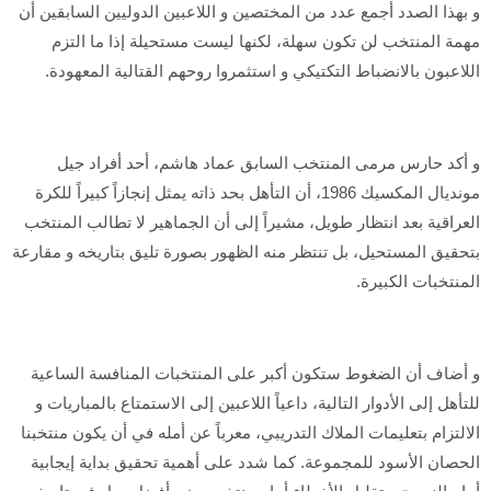
و بهذا الصدد أجمع عدد من المختصين و اللاعبين الدوليين السابقين أن
مهمة المنتخب لن تكون سهلة، لكنها ليست مستحيلة إذا ما التزم
اللاعبون بالانضباط التكتيكي و استثمروا روحهم القتالية المعهودة.
و أكد حارس مرمى المنتخب السابق عماد هاشم، أحد أفراد جيل
مونديال المكسيك 1986، أن التأهل بحد ذاته يمثل إنجازاً كبيراً للكرة
العراقية بعد انتظار طويل، مشيراً إلى أن الجماهير لا تطالب المنتخب
بتحقيق المستحيل، بل تنتظر منه الظهور بصورة تليق بتاريخه و مقارعة
المنتخبات الكبيرة.
و أضاف أن الضغوط ستكون أكبر على المنتخبات المنافسة الساعية
للتأهل إلى الأدوار التالية، داعياً اللاعبين إلى الاستمتاع بالمباريات و
الالتزام بتعليمات الملاك التدريبي، معرباً عن أمله في أن يكون منتخبنا
الحصان الأسود للمجموعة. كما شدد على أهمية تحقيق بداية إيجابية