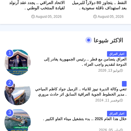
النفط .. يتجاوز 80 دولاراً للبرميل
الاتحاد العراقي .. يجدد عقد آرنولد
بعد استهداف ناقلة سعودية .
لقيادة المنتخب الوطني .
August 05, 2026
August 05, 2026
الاكثر شيوعا
اخبار العراق
العراق يتضامن مع قطر .. رئيس الجمهورية يغادر إلى
الدوحة لتقديم واجب العزاء .
يوليو 13, 2026
تنعي وكالة الديرة نيوز للانباء .. الزميل جواد كاظم المياحي
. مدير الخطوط الجوية العراقية السابق اثر حادث مروري
داخل مطار البصرة الدولي اليوم الاثنين على الطريق
نوفمبر 11, 2024
المؤدي من البوابة الرئيسة الى صالة المسافرين . حيث
كان سبب الحادث يعود لتصادم عجلته مع عجلة نوع كيا بنكو
اخبار العراق
تابعة لشركة الهلال الماسكة لإعمار مطار البصرة الدولي .
خلال هذا العام 2026 .. بدء بتشغيل ميناء الفاو الكبير .
سائلين الله عز وجل ان يتغمد الفقيد بواسع رحمته ، و انا
لله وانا اليه راجعون .
يناير 05, 2026