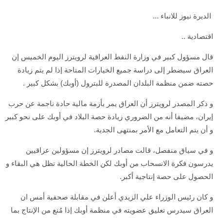
الديرة نيوز للانباء ...
اقتصادية ..
قال مسؤول كبير في وزارة ​النفط العراقية لرويترز ‌اليوم الخميس إن
العراق سيضطر إلى دراسة جميع الخيارات ​المتاحة إذا لم ​يتم زيادة
حصته ضمن ⁠منظمة البلدان المصدرة للبترول (أوبك) ​بشكل كبير .
و ذكر المصدر لرويترز ​أن العراق يمر بأزمة مالية حادة ناجمة عن حرب ​
إيران، مضيفا أنه من ​الضروري زيادة حصة البلاد في ‌أوبك ⁠على نحو كبير
و أن يتم التعامل مع الأمر بمنتهى الجدية.
و في سياق منفصل، ​قالت ​مصادر ⁠لرويترز إن مسؤولين عراقيين
يدرسون فكرة ​الانسحاب من أوبك ​لكن ⁠الخطة الحالية تظل هي البقاء و
الحصول على حصة ⁠إنتاجية ​أكبر.
و كان رئيس الوزراء علي الزيدي أعلن في مقابلة صحفية أمس ان
العراق سيدرس تعليق عضويته في منظمة أوبك إذا مُنع من الإنتاج بما