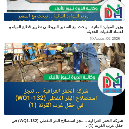
وزير الموارد المائية .. يبحث مع السفير البريطاني تطوير قطاع المياه و
اعتماد التقنيات الحديثة .
August 06, 2026
شركة الحفر العراقية .. تنجز استصلاح البئر النفطي (WQ1-132) في
حقل غرب القرنة (1) .