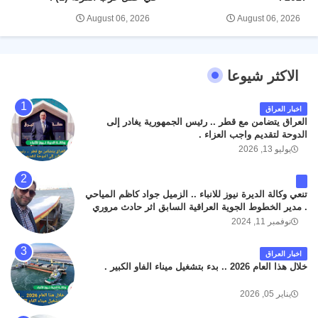
August 06, 2026
August 06, 2026
الاكثر شيوعا
اخبار العراق
العراق يتضامن مع قطر .. رئيس الجمهورية يغادر إلى
الدوحة لتقديم واجب العزاء .
يوليو 13, 2026
تنعي وكالة الديرة نيوز للانباء .. الزميل جواد كاظم المياحي
. مدير الخطوط الجوية العراقية السابق اثر حادث مروري
داخل مطار البصرة الدولي اليوم الاثنين على الطريق
نوفمبر 11, 2024
المؤدي من البوابة الرئيسة الى صالة المسافرين . حيث
كان سبب الحادث يعود لتصادم عجلته مع عجلة نوع كيا بنكو
اخبار العراق
تابعة لشركة الهلال الماسكة لإعمار مطار البصرة الدولي .
خلال هذا العام 2026 .. بدء بتشغيل ميناء الفاو الكبير .
سائلين الله عز وجل ان يتغمد الفقيد بواسع رحمته ، و انا
لله وانا اليه راجعون .
يناير 05, 2026