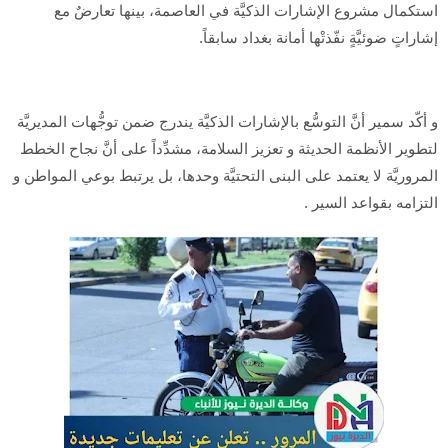
استكمال مشروع الإشارات الذكيَّة في العاصمة، بينها تعارضٌ مع
إشاراتٍ ضوئيَّةٍ نفّذتْها أمانة بغداد سابقاً.
و أكّد سمير أنَّ التوسُّع بالإشارات الذكيَّة يندرج ضمن توجُّهات المديريَّة
لتطوير الأنظمة الحديثة و تعزيز السلامة، مشدِّداً على أنَّ نجاح الخطط
المروريَّة لا يعتمد على البنى التحتيَّة وحدها، بل يرتبط بوعي المواطن و
التزامه بقواعد السير .