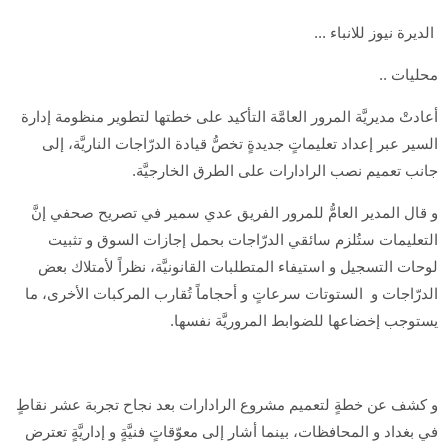
الديرة نيوز للانباء ...
محليات ..
أعادتْ مديريَّة المرور العامَّة التأكيد على خطتها لتطوير منظومة إدارة
السير عبر إعداد تعليماتٍ جديدةٍ تخصُّ قيادة الدرّاجات الناريَّة، إلى
جانب تعميم نصب الرادارات على الطرق الخارجيَّة.
و قال المدير العامُّ للمرور الفريق عدي سمير في تصريح صحفي إنَّ
التعليمات ستُلزم سائقي الدرّاجات بحمل إجازات السوق و تثبيت
لوحات التسجيل و استيفاء المتطلبات القانونيَّة، نظراً لأمتلاك بعض
الدرّاجات و الستوتات سرعاتٍ و أحجاماً تُقارب المركبات الأخرى، ما
يستوجب إخضاعها للضوابط المروريَّة نفسها.
و كشف عن خطةٍ لتعميم مشروع الرادارات بعد نجاح تجربة عشر نقاطٍ
في بغداد و المحافظات، بينما أشار إلى معوّقاتٍ فنيَّةٍ و إداريَّةٍ تعترض