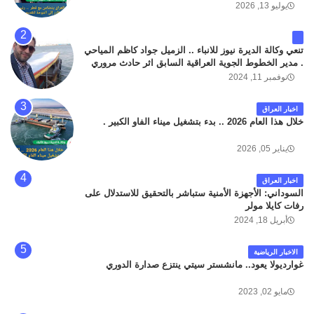
يوليو 13, 2026
تنعي وكالة الديرة نيوز للانباء .. الزميل جواد كاظم المياحي
. مدير الخطوط الجوية العراقية السابق اثر حادث مروري
داخل مطار البصرة الدولي اليوم الاثنين على الطريق
نوفمبر 11, 2024
المؤدي من البوابة الرئيسة الى صالة المسافرين . حيث
كان سبب الحادث يعود لتصادم عجلته مع عجلة نوع كيا بنكو
اخبار العراق
تابعة لشركة الهلال الماسكة لإعمار مطار البصرة الدولي .
خلال هذا العام 2026 .. بدء بتشغيل ميناء الفاو الكبير .
سائلين الله عز وجل ان يتغمد الفقيد بواسع رحمته ، و انا
لله وانا اليه راجعون .
يناير 05, 2026
اخبار العراق
السوداني: الأجهزة الأمنية ستباشر بالتحقيق للاستدلال على
رفات كايلا مولر
أبريل 18, 2024
الاخبار الرياضية
غوارديولا يعود.. مانشستر سيتي ينتزع صدارة الدوري
مايو 02, 2023