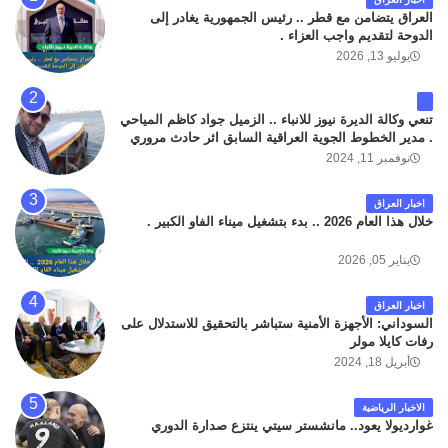
العراق يتضامن مع قطر .. رئيس الجمهورية يغادر إلى
الدوحة لتقديم واجب العزاء .
يوليو 13, 2026
تنعي وكالة الديرة نيوز للانباء .. الزميل جواد كاظم المياحي
. مدير الخطوط الجوية العراقية السابق اثر حادث مروري
داخل مطار البصرة الدولي اليوم الاثنين على الطريق
نوفمبر 11, 2024
المؤدي من البوابة الرئيسة الى صالة المسافرين . حيث
كان سبب الحادث يعود لتصادم عجلته مع عجلة نوع كيا بنكو
اخبار العراق
تابعة لشركة الهلال الماسكة لإعمار مطار البصرة الدولي .
خلال هذا العام 2026 .. بدء بتشغيل ميناء الفاو الكبير .
سائلين الله عز وجل ان يتغمد الفقيد بواسع رحمته ، و انا
لله وانا اليه راجعون .
يناير 05, 2026
اخبار العراق
السوداني: الأجهزة الأمنية ستباشر بالتحقيق للاستدلال على
رفات كايلا مولر
أبريل 18, 2024
الاخبار الرياضية
غوارديولا يعود.. مانشستر سيتي ينتزع صدارة الدوري