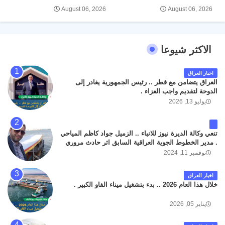
August 06, 2026
August 06, 2026
الاكثر شيوعا
اخبار العراق
العراق يتضامن مع قطر .. رئيس الجمهورية يغادر إلى
الدوحة لتقديم واجب العزاء .
يوليو 13, 2026
تنعي وكالة الديرة نيوز للانباء .. الزميل جواد كاظم المياحي
. مدير الخطوط الجوية العراقية السابق اثر حادث مروري
داخل مطار البصرة الدولي اليوم الاثنين على الطريق
نوفمبر 11, 2024
المؤدي من البوابة الرئيسة الى صالة المسافرين . حيث
كان سبب الحادث يعود لتصادم عجلته مع عجلة نوع كيا بنكو
اخبار العراق
تابعة لشركة الهلال الماسكة لإعمار مطار البصرة الدولي .
خلال هذا العام 2026 .. بدء بتشغيل ميناء الفاو الكبير .
سائلين الله عز وجل ان يتغمد الفقيد بواسع رحمته ، و انا
لله وانا اليه راجعون .
يناير 05, 2026