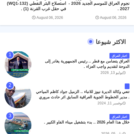
نجوم العراق للموسم الجديد 2026 -
استصلاح البئر النفطي (WQ1-132)
2027 .
في حقل غرب القرنة (1) .
August 06, 2026
August 06, 2026
الاكثر شيوعا
اخبار العراق
العراق يتضامن مع قطر .. رئيس الجمهورية يغادر إلى
الدوحة لتقديم واجب العزاء .
يوليو 13, 2026
تنعي وكالة الديرة نيوز للانباء .. الزميل جواد كاظم المياحي
. مدير الخطوط الجوية العراقية السابق اثر حادث مروري
داخل مطار البصرة الدولي اليوم الاثنين على الطريق
نوفمبر 11, 2024
المؤدي من البوابة الرئيسة الى صالة المسافرين . حيث
كان سبب الحادث يعود لتصادم عجلته مع عجلة نوع كيا بنكو
اخبار العراق
تابعة لشركة الهلال الماسكة لإعمار مطار البصرة الدولي .
خلال هذا العام 2026 .. بدء بتشغيل ميناء الفاو الكبير .
سائلين الله عز وجل ان يتغمد الفقيد بواسع رحمته ، و انا
لله وانا اليه راجعون .
يناير 05, 2026