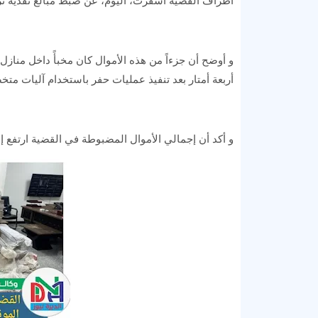
أطراف القضية أسفرت، اليوم، عن ضبط مبالغ نقدية تزيد على 67 مليار دينار و م
و أوضح أن جزءاً من هذه الأموال كان مخبأً داخل مناز
أربعة أمتار بعد تنفيذ عمليات حفر باستخدام آليات مت
و أكد أن إجمالي الأموال المضبوطة في القضية ارتفع إلى أكثر من 98 مليار دينار و 