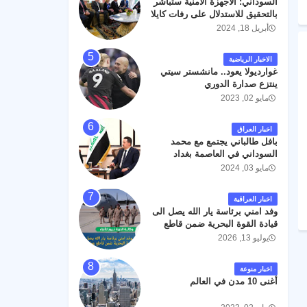
السوداني: الأجهزة الأمنية ستباشر
رحمته ، و انا لله وانا اليه راجعون .
بالتحقيق للاستدلال على رفات كايلا
مولر
أبريل 18, 2024
الاخبار الرياضية
غوارديولا يعود.. مانشستر سيتي
ينتزع صدارة الدوري
مايو 02, 2023
اخبار العراق
بافل طالباني يجتمع مع محمد
السوداني في العاصمة بغداد
مايو 03, 2024
اخبار العراقية
وفد امني برئاسة يار الله يصل الى
قيادة القوة البحرية ضمن قاطع
عمليات البصرة .
يوليو 13, 2026
اخبار منوعة
أغنى 10 مدن في العالم