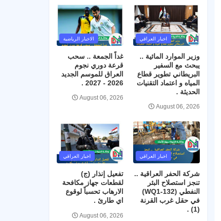
اخبار العراقي
الاخبار الرياضية
وزير الموارد المائية ..
غداً الجمعة .. سحب
يبحث مع السفير
قرعة دوري نجوم
البريطاني تطوير قطاع
العراق للموسم الجديد
المياه و اعتماد التقنيات
2026 - 2027 .
الحديثة .
August 06, 2026
August 06, 2026
اخبار العراقي
اخبار العراقي
شركة الحفر العراقية ..
تفعيل إنذار (ج)
تنجز استصلاح البئر
لقطعات جهاز مكافحة
النفطي (WQ1-132)
الارهاب تحسباً لوقوع
في حقل غرب القرنة
اي طارئ .
(1) .
August 06, 2026