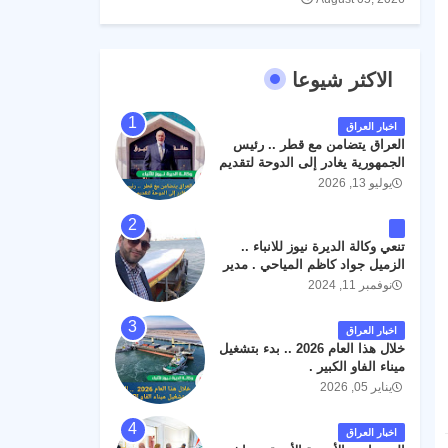
الاكثر شيوعا
اخبار العراق
العراق يتضامن مع قطر .. رئيس
الجمهورية يغادر إلى الدوحة لتقديم
واجب العزاء .
يوليو 13, 2026
تنعي وكالة الديرة نيوز للانباء ..
الزميل جواد كاظم المياحي . مدير
الخطوط الجوية العراقية السابق
نوفمبر 11, 2024
اثر حادث مروري داخل مطار
البصرة الدولي اليوم الاثنين على
اخبار العراق
الطريق المؤدي من البوابة
خلال هذا العام 2026 .. بدء بتشغيل
الرئيسة الى صالة المسافرين .
ميناء الفاو الكبير .
حيث كان سبب الحادث يعود
يناير 05, 2026
لتصادم عجلته مع عجلة نوع كيا بنكو
تابعة لشركة الهلال الماسكة لإعمار
مطار البصرة الدولي . سائلين الله
اخبار العراق
عز وجل ان يتغمد الفقيد بواسع