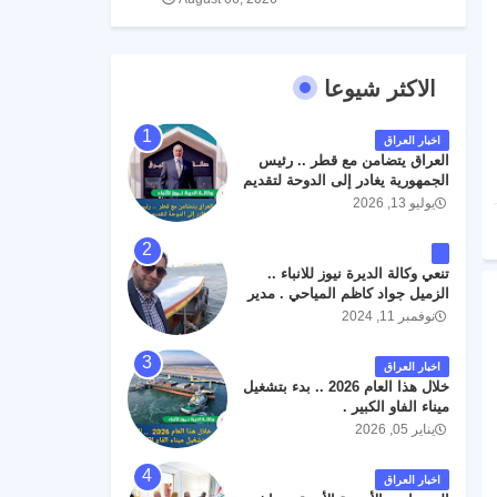
الاكثر شيوعا
اخبار العراق
العراق يتضامن مع قطر .. رئيس
الجمهورية يغادر إلى الدوحة لتقديم
واجب العزاء .
يوليو 13, 2026
تنعي وكالة الديرة نيوز للانباء ..
الزميل جواد كاظم المياحي . مدير
الخطوط الجوية العراقية السابق
نوفمبر 11, 2024
اثر حادث مروري داخل مطار
البصرة الدولي اليوم الاثنين على
اخبار العراق
الطريق المؤدي من البوابة
خلال هذا العام 2026 .. بدء بتشغيل
الرئيسة الى صالة المسافرين .
ميناء الفاو الكبير .
حيث كان سبب الحادث يعود
يناير 05, 2026
لتصادم عجلته مع عجلة نوع كيا بنكو
تابعة لشركة الهلال الماسكة لإعمار
مطار البصرة الدولي . سائلين الله
اخبار العراق
عز وجل ان يتغمد الفقيد بواسع