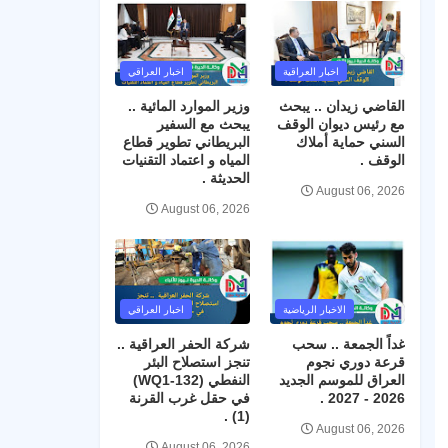
اخبار العراقية
اخبار العراقي
القاضي زيدان .. يبحث
وزير الموارد المائية ..
مع رئيس ديوان الوقف
يبحث مع السفير
السني حماية أملاك
البريطاني تطوير قطاع
الوقف .
المياه و اعتماد التقنيات
الحديثة .
August 06, 2026
August 06, 2026
الاخبار الرياضية
اخبار العراقي
غداً الجمعة .. سحب
شركة الحفر العراقية ..
قرعة دوري نجوم
تنجز استصلاح البئر
العراق للموسم الجديد
النفطي (WQ1-132)
2026 - 2027 .
في حقل غرب القرنة
(1) .
August 06, 2026
August 06, 2026