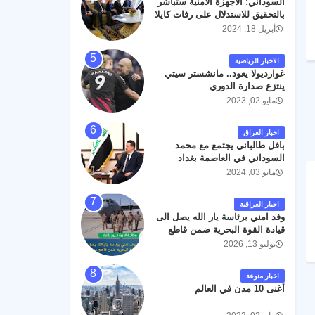
السوداني: الأجهزة الأمنية ستباشر
رحمته ، و انا لله وانا اليه راجعون .
بالتحقيق للاستدلال على رفات كايلا
مولر
أبريل 18, 2024
الاخبار الرياضية
غوارديولا يعود.. مانشستر سيتي
ينتزع صدارة الدوري
مايو 02, 2023
اخبار العراق
بافل طالباني يجتمع مع محمد
السوداني في العاصمة بغداد
مايو 03, 2024
اخبار العراقية
وفد امني برئاسة يار الله يصل الى
قيادة القوة البحرية ضمن قاطع
عمليات البصرة .
يوليو 13, 2026
اخبار منوعة
أغنى 10 مدن في العالم