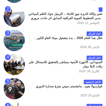
تنعي وكالة الديرة نيوز للانباء .. الزميل جواد كاظم المياحي
. مدير الخطوط الجوية العراقية السابق اثر حادث مروري
داخل مطار البصرة الدولي اليوم الاثنين على الطريق
نوفمبر 11, 2024
المؤدي من البوابة الرئيسة الى صالة المسافرين . حيث
كان سبب الحادث يعود لتصادم عجلته مع عجلة نوع كيا بنكو
اخبار العراق
تابعة لشركة الهلال الماسكة لإعمار مطار البصرة الدولي .
خلال هذا العام 2026 .. بدء بتشغيل ميناء الفاو الكبير .
سائلين الله عز وجل ان يتغمد الفقيد بواسع رحمته ، و انا
لله وانا اليه راجعون .
يناير 05, 2026
اخبار العراق
السوداني: الأجهزة الأمنية ستباشر بالتحقيق للاستدلال على
رفات كايلا مولر
أبريل 18, 2024
الاخبار الرياضية
غوارديولا يعود.. مانشستر سيتي ينتزع صدارة الدوري
مايو 02, 2023