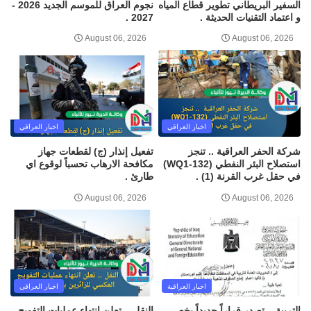
السفير البريطاني تطوير قطاع المياه
نجوم العراق للموسم الجديد 2026 -
و اعتماد التقنيات الحديثة .
2027 .
August 06, 2026
August 06, 2026
اخبار العراقي
اخبار العراقي
شركة الحفر العراقية .. تنجز
تفعيل إنذار (ج) لقطعات جهاز
استصلاح البئر النفطي (WQ1-132)
مكافحة الارهاب تحسباً لوقوع اي
في حقل غرب القرنة (1) .
طارئ .
August 06, 2026
August 06, 2026
اخبار العراقية
اخبار العراقي
التربية .. تصدر قراراً جديداً يخص
النقل .. تعلن انتهاء عمليات التفويج