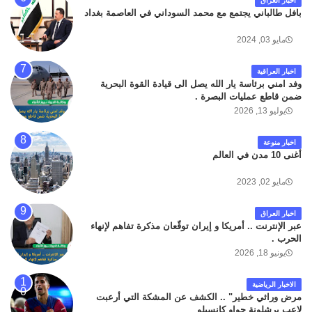
اخبار العراق
بافل طالباني يجتمع مع محمد السوداني في العاصمة بغداد
مايو 03, 2024
اخبار العراقية
وفد امني برئاسة يار الله يصل الى قيادة القوة البحرية
ضمن قاطع عمليات البصرة .
يوليو 13, 2026
اخبار منوعة
أغنى 10 مدن في العالم
مايو 02, 2023
اخبار العراق
عبر الإنترنت .. أمريكا و إيران توقّعان مذكرة تفاهم لإنهاء
الحرب .
يونيو 18, 2026
الاخبار الرياضية
مرض وراثي خطير" .. الكشف عن المشكة التي أرعبت
لاعب برشلونة جواو كانسيلو