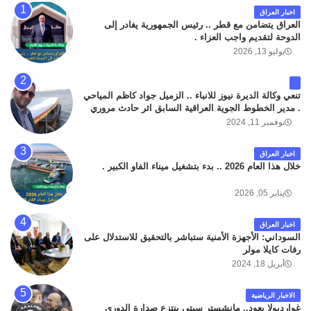
اخبار العراق
العراق يتضامن مع قطر .. رئيس الجمهورية يغادر إلى
الدوحة لتقديم واجب العزاء .
يوليو 13, 2026
تنعي وكالة الديرة نيوز للانباء .. الزميل جواد كاظم المياحي
. مدير الخطوط الجوية العراقية السابق اثر حادث مروري
داخل مطار البصرة الدولي اليوم الاثنين على الطريق
نوفمبر 11, 2024
المؤدي من البوابة الرئيسة الى صالة المسافرين . حيث
كان سبب الحادث يعود لتصادم عجلته مع عجلة نوع كيا بنكو
اخبار العراق
تابعة لشركة الهلال الماسكة لإعمار مطار البصرة الدولي .
خلال هذا العام 2026 .. بدء بتشغيل ميناء الفاو الكبير .
سائلين الله عز وجل ان يتغمد الفقيد بواسع رحمته ، و انا
لله وانا اليه راجعون .
يناير 05, 2026
اخبار العراق
السوداني: الأجهزة الأمنية ستباشر بالتحقيق للاستدلال على
رفات كايلا مولر
أبريل 18, 2024
الاخبار الرياضية
غوارديولا يعود.. مانشستر سيتي ينتزع صدارة الدوري