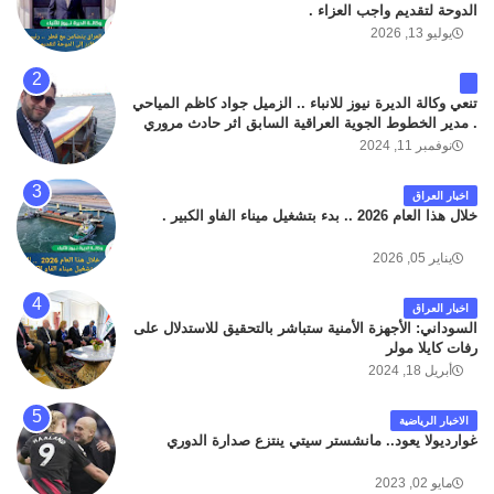
الدوحة لتقديم واجب العزاء .
يوليو 13, 2026
تنعي وكالة الديرة نيوز للانباء .. الزميل جواد كاظم المياحي
. مدير الخطوط الجوية العراقية السابق اثر حادث مروري
داخل مطار البصرة الدولي اليوم الاثنين على الطريق
نوفمبر 11, 2024
المؤدي من البوابة الرئيسة الى صالة المسافرين . حيث
كان سبب الحادث يعود لتصادم عجلته مع عجلة نوع كيا بنكو
اخبار العراق
تابعة لشركة الهلال الماسكة لإعمار مطار البصرة الدولي .
خلال هذا العام 2026 .. بدء بتشغيل ميناء الفاو الكبير .
سائلين الله عز وجل ان يتغمد الفقيد بواسع رحمته ، و انا
لله وانا اليه راجعون .
يناير 05, 2026
اخبار العراق
السوداني: الأجهزة الأمنية ستباشر بالتحقيق للاستدلال على
رفات كايلا مولر
أبريل 18, 2024
الاخبار الرياضية
غوارديولا يعود.. مانشستر سيتي ينتزع صدارة الدوري
مايو 02, 2023