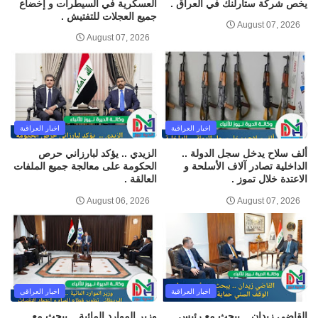
يخص شركة ستارلنك في العراق .
العسكرية في السيطرات و إخضاع
جميع العجلات للتفتيش .
August 07, 2026
August 07, 2026
اخبار العراقية
اخبار العراقية
ألف سلاح يدخل سجل الدولة ..
الزيدي .. يؤكد لبارزاني حرص
الداخلية تصادر آلاف الأسلحة و
الحكومة على معالجة جميع الملفات
الاعتدة خلال تموز .
العالقة .
August 06, 2026
August 07, 2026
اخبار العراقية
اخبار العراقي
القاضي زيدان .. يبحث مع رئيس
وزير الموارد المائية .. يبحث مع