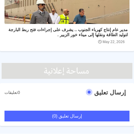
مدير عام إنتاج كهرباء الجنوب .. يشرف على إجراءات فتح ربط البارجة
لتوليد الطاقة ونقلها إلى ميناء خور الزبير .
May 22, 2026
إرسال تعليق
0تعليقات
إرسال تعليق (0)