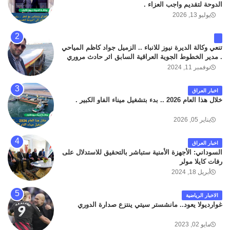
الدوحة لتقديم واجب العزاء .
يوليو 13, 2026
تنعي وكالة الديرة نيوز للانباء .. الزميل جواد كاظم المياحي
. مدير الخطوط الجوية العراقية السابق اثر حادث مروري
داخل مطار البصرة الدولي اليوم الاثنين على الطريق
نوفمبر 11, 2024
المؤدي من البوابة الرئيسة الى صالة المسافرين . حيث
كان سبب الحادث يعود لتصادم عجلته مع عجلة نوع كيا بنكو
اخبار العراق
تابعة لشركة الهلال الماسكة لإعمار مطار البصرة الدولي .
خلال هذا العام 2026 .. بدء بتشغيل ميناء الفاو الكبير .
سائلين الله عز وجل ان يتغمد الفقيد بواسع رحمته ، و انا
لله وانا اليه راجعون .
يناير 05, 2026
اخبار العراق
السوداني: الأجهزة الأمنية ستباشر بالتحقيق للاستدلال على
رفات كايلا مولر
أبريل 18, 2024
الاخبار الرياضية
غوارديولا يعود.. مانشستر سيتي ينتزع صدارة الدوري
مايو 02, 2023