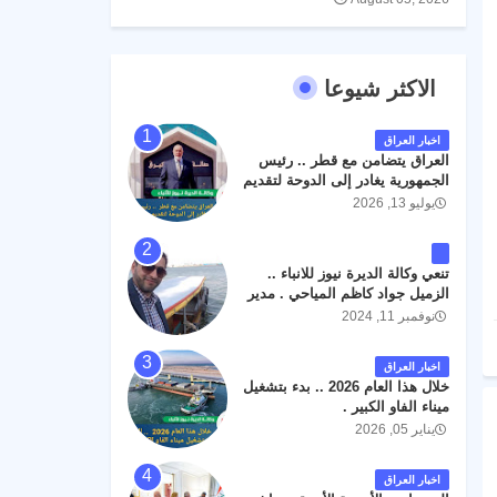
الاكثر شيوعا
اخبار العراق
العراق يتضامن مع قطر .. رئيس
الجمهورية يغادر إلى الدوحة لتقديم
واجب العزاء .
يوليو 13, 2026
تنعي وكالة الديرة نيوز للانباء ..
الزميل جواد كاظم المياحي . مدير
الخطوط الجوية العراقية السابق
نوفمبر 11, 2024
اثر حادث مروري داخل مطار
البصرة الدولي اليوم الاثنين على
اخبار العراق
الطريق المؤدي من البوابة
خلال هذا العام 2026 .. بدء بتشغيل
الرئيسة الى صالة المسافرين .
ميناء الفاو الكبير .
حيث كان سبب الحادث يعود
يناير 05, 2026
لتصادم عجلته مع عجلة نوع كيا بنكو
تابعة لشركة الهلال الماسكة لإعمار
مطار البصرة الدولي . سائلين الله
اخبار العراق
عز وجل ان يتغمد الفقيد بواسع