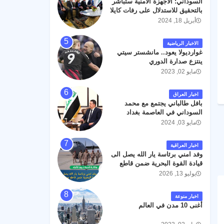
السوداني: الأجهزة الأمنية ستباشر
رحمته ، و انا لله وانا اليه راجعون .
بالتحقيق للاستدلال على رفات كايلا
مولر
أبريل 18, 2024
الاخبار الرياضية
غوارديولا يعود.. مانشستر سيتي
ينتزع صدارة الدوري
مايو 02, 2023
اخبار العراق
بافل طالباني يجتمع مع محمد
السوداني في العاصمة بغداد
مايو 03, 2024
اخبار العراقية
وفد امني برئاسة يار الله يصل الى
قيادة القوة البحرية ضمن قاطع
عمليات البصرة .
يوليو 13, 2026
اخبار منوعة
أغنى 10 مدن في العالم