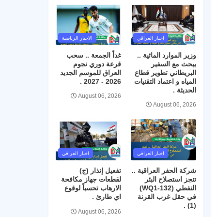
اخبار العراقي
الاخبار الرياضية
وزير الموارد المائية ..
غداً الجمعة .. سحب
يبحث مع السفير
قرعة دوري نجوم
البريطاني تطوير قطاع
العراق للموسم الجديد
المياه و اعتماد التقنيات
2026 - 2027 .
الحديثة .
August 06, 2026
August 06, 2026
اخبار العراقي
اخبار العراقي
شركة الحفر العراقية ..
تفعيل إنذار (ج)
تنجز استصلاح البئر
لقطعات جهاز مكافحة
النفطي (WQ1-132)
الارهاب تحسباً لوقوع
في حقل غرب القرنة
اي طارئ .
(1) .
August 06, 2026