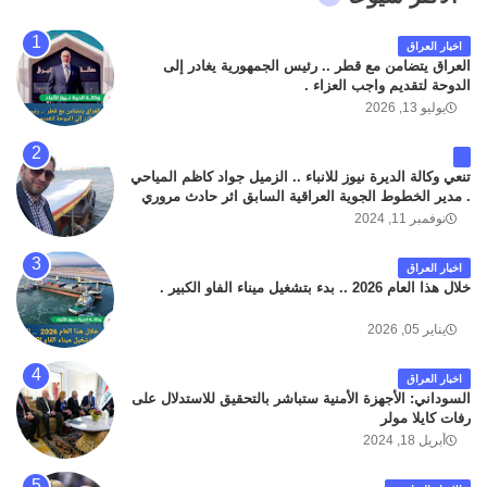
اخبار العراق
العراق يتضامن مع قطر .. رئيس الجمهورية يغادر إلى
الدوحة لتقديم واجب العزاء .
يوليو 13, 2026
تنعي وكالة الديرة نيوز للانباء .. الزميل جواد كاظم المياحي
. مدير الخطوط الجوية العراقية السابق اثر حادث مروري
داخل مطار البصرة الدولي اليوم الاثنين على الطريق
نوفمبر 11, 2024
المؤدي من البوابة الرئيسة الى صالة المسافرين . حيث
كان سبب الحادث يعود لتصادم عجلته مع عجلة نوع كيا بنكو
اخبار العراق
تابعة لشركة الهلال الماسكة لإعمار مطار البصرة الدولي .
خلال هذا العام 2026 .. بدء بتشغيل ميناء الفاو الكبير .
سائلين الله عز وجل ان يتغمد الفقيد بواسع رحمته ، و انا
لله وانا اليه راجعون .
يناير 05, 2026
اخبار العراق
السوداني: الأجهزة الأمنية ستباشر بالتحقيق للاستدلال على
رفات كايلا مولر
أبريل 18, 2024