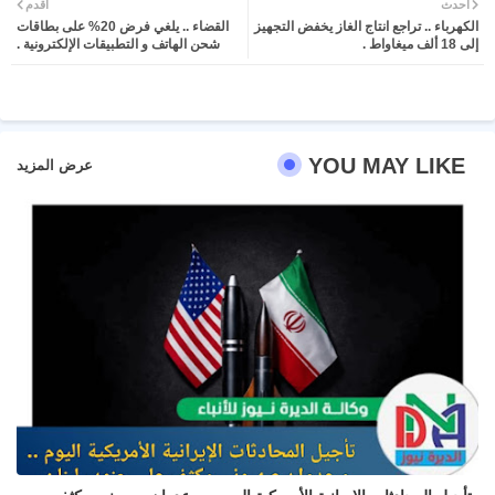
أحدث
أقدم
الكهرباء .. تراجع انتاج الغاز يخفض التجهيز
القضاء .. يلغي فرض 20% على بطاقات
ter
atsa
إلى 18 ألف ميغاواط .
شحن الهاتف و التطبيقات الإلكترونية .
pp
YOU MAY LIKE
عرض المزيد