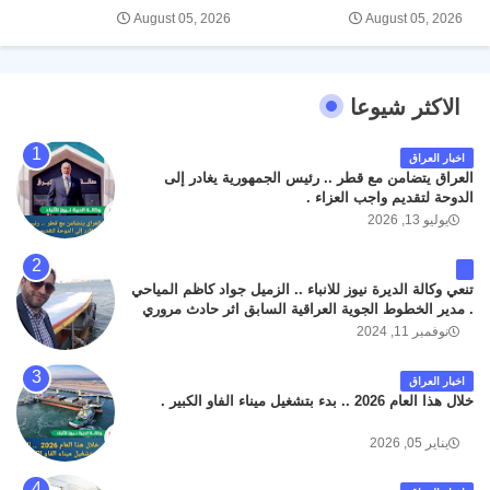
August 05, 2026
August 05, 2026
الاكثر شيوعا
اخبار العراق
العراق يتضامن مع قطر .. رئيس الجمهورية يغادر إلى
الدوحة لتقديم واجب العزاء .
يوليو 13, 2026
تنعي وكالة الديرة نيوز للانباء .. الزميل جواد كاظم المياحي
. مدير الخطوط الجوية العراقية السابق اثر حادث مروري
داخل مطار البصرة الدولي اليوم الاثنين على الطريق
نوفمبر 11, 2024
المؤدي من البوابة الرئيسة الى صالة المسافرين . حيث
كان سبب الحادث يعود لتصادم عجلته مع عجلة نوع كيا بنكو
اخبار العراق
تابعة لشركة الهلال الماسكة لإعمار مطار البصرة الدولي .
خلال هذا العام 2026 .. بدء بتشغيل ميناء الفاو الكبير .
سائلين الله عز وجل ان يتغمد الفقيد بواسع رحمته ، و انا
لله وانا اليه راجعون .
يناير 05, 2026