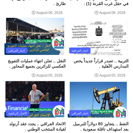
في حقل غرب القرنة (1) .
طارئ .
August 06, 2026
August 06, 2026
اخبار العراقية
اخبار العراقي
التربية .. تصدر قراراً جديداً يخص
النقل .. تعلن انتهاء عمليات التفويج
المدارس الأهلية .
العكسي للزائرين بجميع المحاور .
August 05, 2026
August 05, 2026
اخبار العراقي
الاخبار الرياضية
النفط .. يتجاوز 80 دولاراً للبرميل
الاتحاد العراقي .. يجدد عقد آرنولد
بعد استهداف ناقلة سعودية .
لقيادة المنتخب الوطني .