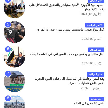
اخبار العراق
السوداني: الأجهزة الأمنية ستباشر بالتحقيق للاستدلال على
رفات كايلا مولر
أبريل 18, 2024
الاخبار الرياضية
غوارديولا يعود.. مانشستر سيتي ينتزع صدارة الدوري
مايو 02, 2023
اخبار العراق
بافل طالباني يجتمع مع محمد السوداني في العاصمة بغداد
مايو 03, 2024
اخبار العراقية
وفد امني برئاسة يار الله يصل الى قيادة القوة البحرية
ضمن قاطع عمليات البصرة .
يوليو 13, 2026
اخبار منوعة
أغنى 10 مدن في العالم