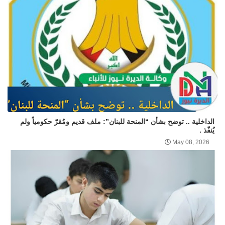
الداخلية .. توضح بشأن “المنحة للبنان”: ملف قديم ومُقرّ حكومياً ولم
يُنفّذ .
May 08, 2026