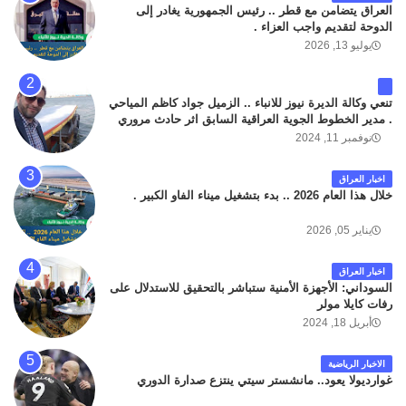
العراق يتضامن مع قطر .. رئيس الجمهورية يغادر إلى
الدوحة لتقديم واجب العزاء .
يوليو 13, 2026
تنعي وكالة الديرة نيوز للانباء .. الزميل جواد كاظم المياحي
. مدير الخطوط الجوية العراقية السابق اثر حادث مروري
داخل مطار البصرة الدولي اليوم الاثنين على الطريق
نوفمبر 11, 2024
المؤدي من البوابة الرئيسة الى صالة المسافرين . حيث
كان سبب الحادث يعود لتصادم عجلته مع عجلة نوع كيا بنكو
اخبار العراق
تابعة لشركة الهلال الماسكة لإعمار مطار البصرة الدولي .
خلال هذا العام 2026 .. بدء بتشغيل ميناء الفاو الكبير .
سائلين الله عز وجل ان يتغمد الفقيد بواسع رحمته ، و انا
لله وانا اليه راجعون .
يناير 05, 2026
اخبار العراق
السوداني: الأجهزة الأمنية ستباشر بالتحقيق للاستدلال على
رفات كايلا مولر
أبريل 18, 2024
الاخبار الرياضية
غوارديولا يعود.. مانشستر سيتي ينتزع صدارة الدوري