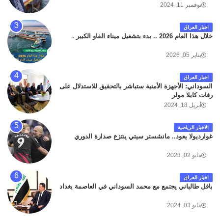
داخل مطار البصرة الدولي اليوم الاثنين على الطريق
نوفمبر 11, 2024
المؤدي من البوابة الرئيسة الى صالة المسافرين . حيث
كان سبب الحادث يعود لتصادم عجلته مع عجلة نوع كيا بنكو
اخبار العراق
تابعة لشركة الهلال الماسكة لإعمار مطار البصرة الدولي .
خلال هذا العام 2026 .. بدء بتشغيل ميناء الفاو الكبير .
سائلين الله عز وجل ان يتغمد الفقيد بواسع رحمته ، و انا
لله وانا اليه راجعون .
يناير 05, 2026
اخبار العراق
السوداني: الأجهزة الأمنية ستباشر بالتحقيق للاستدلال على
رفات كايلا مولر
أبريل 18, 2024
الاخبار الرياضية
غوارديولا يعود.. مانشستر سيتي ينتزع صدارة الدوري
مايو 02, 2023
اخبار العراق
بافل طالباني يجتمع مع محمد السوداني في العاصمة بغداد
مايو 03, 2024