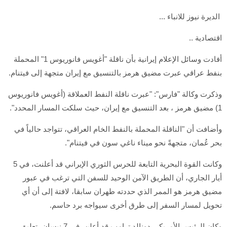
الديرة نيوز للانباء ...
اقتصادية ..
أفادت وسائل الإعلام إيرانية بأن ناقلة "أغويس فانوريوس 1" المحملة
بنفط عراقي عبرت مضيق هرمز بالتنسيق مع إيران متجهة إلى فيتنام.
وذكرت وكالة "فارس": "عبرت ناقلة النفط العملاقة (أغويس فانوريوس
1) مضيق هرمز ، بعد التنسيق مع إيران، حيث سلكت المسار المحدد".
وأضافت أن "الناقلة المحملة بالنفط الخام العراقي، تتواجد حالياً في
بحر عُمان، متجهةً نحو ميناء ناغي سون في فيتنام".
وكانت القوة البحرية التابعة للحرس الثوري الإيراني قد أعلنت، في 5
أيار الجاري، أن الطريق الآمن الوحيد للسفن التي ترغب في عبور
مضيق هرمز هو الممر الذي حددته طهران سابقا، لافتة إلى أن أي
تحويل لمسار السفر إلى طرق أخرى سيواجه برد حاسم.
وكان الرئيس الأمريكي دونالد ترامب قد أعلن، في 7 نيسان، تعليق