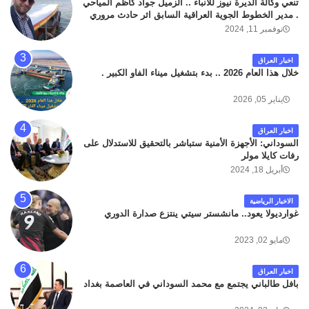
تنعي وكالة الديرة نيوز للانباء .. الزميل جواد كاظم المياحي
. مدير الخطوط الجوية العراقية السابق اثر حادث مروري
داخل مطار البصرة الدولي اليوم الاثنين على الطريق
نوفمبر 11, 2024
المؤدي من البوابة الرئيسة الى صالة المسافرين . حيث
كان سبب الحادث يعود لتصادم عجلته مع عجلة نوع كيا بنكو
اخبار العراق
تابعة لشركة الهلال الماسكة لإعمار مطار البصرة الدولي .
خلال هذا العام 2026 .. بدء بتشغيل ميناء الفاو الكبير .
سائلين الله عز وجل ان يتغمد الفقيد بواسع رحمته ، و انا
لله وانا اليه راجعون .
يناير 05, 2026
اخبار العراق
السوداني: الأجهزة الأمنية ستباشر بالتحقيق للاستدلال على
رفات كايلا مولر
أبريل 18, 2024
الاخبار الرياضية
غوارديولا يعود.. مانشستر سيتي ينتزع صدارة الدوري
مايو 02, 2023
اخبار العراق
بافل طالباني يجتمع مع محمد السوداني في العاصمة بغداد